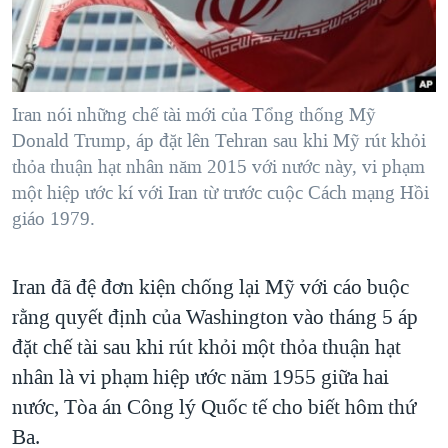
TẠI
VIDEO
"Tìm"
NGƯỜI VIỆT HẢI NGOẠI
HÀNH TRÌNH BẦU CỬ 2024
NGHE
ĐỜI SỐNG
MỘT NĂM CHIẾN TRANH TẠI DẢI GAZA
KINH TẾ
MẠNG XÃ HỘI
Iran nói những chế tài mới của Tổng thống Mỹ
GIẢI MÃ VÀNH ĐAI & CON ĐƯỜNG
KHOA HỌC
Donald Trump, áp đặt lên Tehran sau khi Mỹ rút khỏi
NGÀY TỊ NẠN THẾ GIỚI
thỏa thuận hạt nhân năm 2015 với nước này, vi phạm
SỨC KHOẺ
TRỊNH VĨNH BÌNH - NGƯỜI HẠ 'BÊN THẮNG CUỘC'
một hiệp ước kí với Iran từ trước cuộc Cách mạng Hồi
Ngôn ngữ khác
VĂN HOÁ
giáo 1979.
GROUND ZERO – XƯA VÀ NAY
THỂ THAO
CHI PHÍ CHIẾN TRANH AFGHANISTAN
GIÁO DỤC
Iran đã đệ đơn kiện chống lại Mỹ với cáo buộc
CÁC GIÁ TRỊ CỘNG HÒA Ở VIỆT NAM
rằng quyết định của Washington vào tháng 5 áp
THƯỢNG ĐỈNH TRUMP-KIM TẠI VIỆT NAM
đặt chế tài sau khi rút khỏi một thỏa thuận hạt
TRỊNH VĨNH BÌNH VS. CHÍNH PHỦ VIỆT NAM
nhân là vi phạm hiệp ước năm 1955 giữa hai
NGƯ DÂN VIỆT VÀ LÀN SÓNG TRỘM HẢI SÂM
nước, Tòa án Công lý Quốc tế cho biết hôm thứ
Ba.
BÊN KIA QUỐC LỘ: TIẾNG VỌNG TỪ NÔNG THÔN MỸ