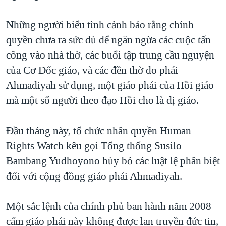
TẠI
VIDEO
"Tìm"
NGƯỜI VIỆT HẢI NGOẠI
HÀNH TRÌNH BẦU CỬ 2024
Những người biểu tình cảnh báo rằng chính
NGHE
ĐỜI SỐNG
quyền chưa ra sức đủ để ngăn ngừa các cuộc tấn
MỘT NĂM CHIẾN TRANH TẠI DẢI GAZA
KINH TẾ
công vào nhà thờ, các buổi tập trung cầu nguyện
MẠNG XÃ HỘI
GIẢI MÃ VÀNH ĐAI & CON ĐƯỜNG
KHOA HỌC
của Cơ Đốc giáo, và các đền thờ do phái
NGÀY TỊ NẠN THẾ GIỚI
Ahmadiyah sử dụng, một giáo phái của Hồi giáo
SỨC KHOẺ
TRỊNH VĨNH BÌNH - NGƯỜI HẠ 'BÊN THẮNG CUỘC'
mà một số người theo đạo Hồi cho là dị giáo.
Ngôn ngữ khác
VĂN HOÁ
GROUND ZERO – XƯA VÀ NAY
THỂ THAO
Đầu tháng này, tổ chức nhân quyền Human
CHI PHÍ CHIẾN TRANH AFGHANISTAN
GIÁO DỤC
Rights Watch kêu gọi Tổng thống Susilo
CÁC GIÁ TRỊ CỘNG HÒA Ở VIỆT NAM
Bambang Yudhoyono hủy bỏ các luật lệ phân biệt
THƯỢNG ĐỈNH TRUMP-KIM TẠI VIỆT NAM
đối với cộng đồng giáo phái Ahmadiyah.
TRỊNH VĨNH BÌNH VS. CHÍNH PHỦ VIỆT NAM
NGƯ DÂN VIỆT VÀ LÀN SÓNG TRỘM HẢI SÂM
Một sắc lệnh của chính phủ ban hành năm 2008
cấm giáo phái này không được lan truyền đức tin,
BÊN KIA QUỐC LỘ: TIẾNG VỌNG TỪ NÔNG THÔN MỸ