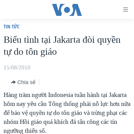
Đường
dẫn
TIN TỨC
truy
TRANG CHỦ
Biểu tình tại Jakarta đòi quyền
cập
VIỆT NAM
tự do tôn giáo
Tới
HOA KỲ
nội
BIỂN ĐÔNG
15/08/2010
dung
THẾ GIỚI
chính
Chia sẻ
BLOG
Tới
Hàng trăm người Indonesia tuần hành tại Jakarta
điều
DIỄN ĐÀN
hôm nay yêu cầu Tổng thống phải nỗ lực hơn nữa
hướng
MỤC
để bảo vệ quyền tự do tôn giáo và trừng phạt các
chính
CHUYÊN ĐỀ
TỰ DO BÁO CHÍ
nhóm Hồi giáo quá khích đã tấn công các tín
Đi
HỌC TIẾNG ANH
ngưỡng thiểu số.
VẠCH TRẦN TIN GIẢ
CHIẾN TRANH THƯƠNG MẠI CỦA MỸ: QUÁ KHỨ VÀ HIỆN
tới