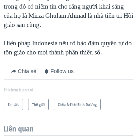
trong đó có niềm tin cho rằng người khai sáng
QUAN HỆ VIỆT MỸ
của họ là Mirza Ghulam Ahmad là nhà tiên tri Hồi
giáo sau cùng.
Hiến pháp Indonesia nêu rõ bảo đảm quyền tự do
tôn giáo cho mọi thành phần thiểu số.
Chia sẻ
Follow us
This item is part of
Tin tức
Thế giới
Châu Á-Thái Bình Dương
Liên quan