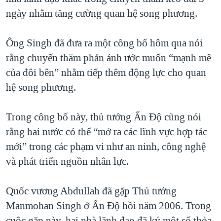
ngày nhằm tăng cường quan hệ song phương.
QUAN HỆ VIỆT MỸ
Ông Singh đã đưa ra một công bố hôm qua nói
rằng chuyến thăm phản ánh ước muốn “mạnh mẽ
của đôi bên” nhằm tiếp thêm động lực cho quan
hệ song phương.
Trong công bố này, thủ tướng Ấn Độ cũng nói
rằng hai nước có thể “mở ra các lĩnh vực hợp tác
mới” trong các phạm vi như an ninh, công nghệ
và phát triển nguồn nhân lực.
Quốc vương Abdullah đã gặp Thủ tướng
Manmohan Singh ở Ấn Độ hồi năm 2006. Trong
cuộc gặp này, hai nhà lãnh đạo đã ký một số thỏa