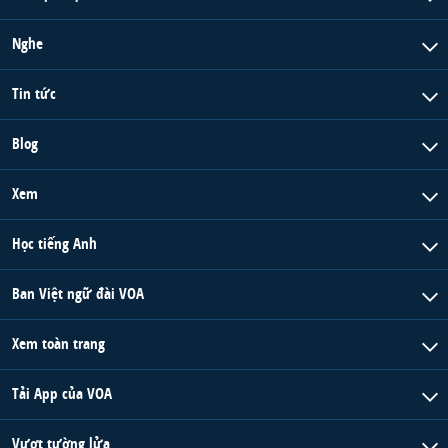
Nghe
Tin tức
Blog
Xem
Học tiếng Anh
Ban Việt ngữ đài VOA
Xem toàn trang
Tải App của VOA
Vượt tường lửa