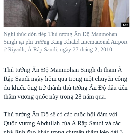
TẠI
VIDEO
"Tìm"
NGƯỜI VIỆT HẢI NGOẠI
HÀNH TRÌNH BẦU CỬ 2024
NGHE
ĐỜI SỐNG
MỘT NĂM CHIẾN TRANH TẠI DẢI GAZA
KINH TẾ
MẠNG XÃ HỘI
Nghi thức đón tiếp Thủ tướng Ấn Ðộ Manmohan
GIẢI MÃ VÀNH ĐAI & CON ĐƯỜNG
KHOA HỌC
Singh tại phi trường King Khalid International Airport
NGÀY TỊ NẠN THẾ GIỚI
ở Riyadh, Ả Rập Saudi, ngày 27 tháng 2, 2010
SỨC KHOẺ
TRỊNH VĨNH BÌNH - NGƯỜI HẠ 'BÊN THẮNG CUỘC'
Ngôn ngữ khác
VĂN HOÁ
GROUND ZERO – XƯA VÀ NAY
Thủ tướng Ấn Độ Manmohan Singh đi thăm Ả
THỂ THAO
CHI PHÍ CHIẾN TRANH AFGHANISTAN
Rập Saudi ngày hôm qua trong một chuyến công
GIÁO DỤC
du khiến ông trở thành thủ tướng Ấn Độ đầu tiên
CÁC GIÁ TRỊ CỘNG HÒA Ở VIỆT NAM
thăm vương quốc này trong 28 năm qua.
THƯỢNG ĐỈNH TRUMP-KIM TẠI VIỆT NAM
TRỊNH VĨNH BÌNH VS. CHÍNH PHỦ VIỆT NAM
Thủ tướng Ấn Độ sẽ có các cuộc hội đàm với
NGƯ DÂN VIỆT VÀ LÀN SÓNG TRỘM HẢI SÂM
Quốc vương Abdullah của Ả Rập Saudi và các
BÊN KIA QUỐC LỘ: TIẾNG VỌNG TỪ NÔNG THÔN MỸ
nhà lãnh đạo khác trong chuyến thăm kéo dài 3