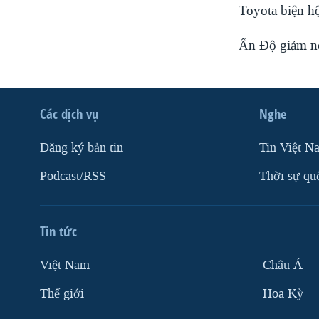
Toyota biện hộ
Ấn Độ giảm nợ,
Các dịch vụ
Nghe
Ðăng ký bản tin
Tin Việt N
Podcast/RSS
Thời sự qu
Tin tức
Việt Nam
Châu Á
Thế giới
Hoa Kỳ