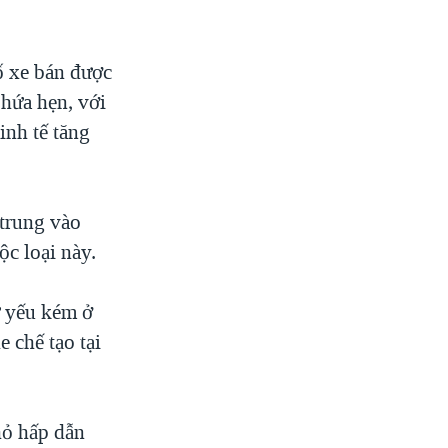
ố xe bán được
hứa hẹn, với
inh tế tăng
 trung vào
ộc loại này.
ự yếu kém ở
e chế tạo tại
hỏ hấp dẫn