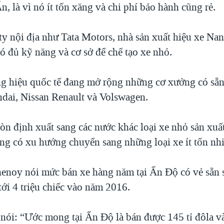
n, là vì nó ít tốn xăng và chi phí bảo hành cũng rẻ.
y nội địa như Tata Motors, nhà sản xuất hiệu xe Na
ó đủ kỹ năng và cơ sở để chế tạo xe nhỏ.
g hiệu quốc tế đang mở rộng những cơ xưởng có sẵn
dai, Nissan Renault và Volswagen.
òn định xuất sang các nước khác loại xe nhỏ sản xuất
ang có xu hướng chuyển sang những loại xe ít tốn nhi
enoy nói mức bán xe hàng năm tại Ấn Độ có vẻ sẵn s
tới 4 triệu chiếc vào năm 2016.
ói: “Ước mong tại Ấn Độ là bán được 145 tỉ đôla v