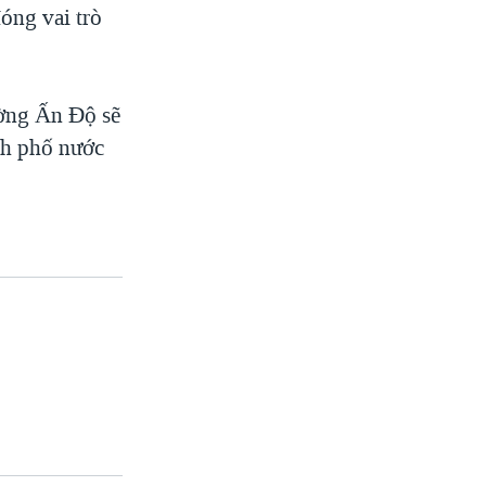
óng vai trò
ường Ấn Độ sẽ
ành phố nước