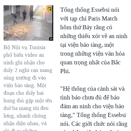
Tổng thống Essebsi nói
với tạp chí Paris Match
hôm thứ Bảy rằng có
những thiếu xót về an ninh
tại viện bảo tàng, một
Bộ Nội vụ Tunisia
trong những viện văn hóa
phổ biến video an
quan trọng nhất của Bắc
ninh ghi nhận cho
thấy 2 nghi can mang
Phi.
súng trường đi vào
viện bảo tàng. Một
"Hệ thống của cảnh sát và
đoạn cho thấy hai
tình báo chưa đủ để bảo
hung thủ gặp một tên
đảm an ninh cho viện bảo
thứ ba mang túi đeo
tàng," Tổng thống Essebsi
lưng, nhanh chóng
nói. Các giới chức nói rằng
nhận diện nhau, và