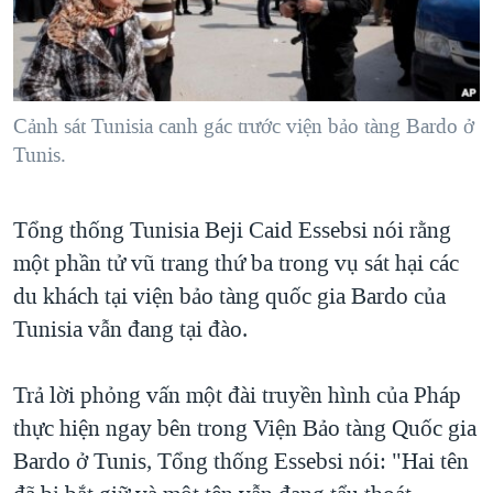
TẠI
VIDEO
"Tìm"
NGƯỜI VIỆT HẢI NGOẠI
HÀNH TRÌNH BẦU CỬ 2024
NGHE
ĐỜI SỐNG
MỘT NĂM CHIẾN TRANH TẠI DẢI GAZA
KINH TẾ
MẠNG XÃ HỘI
Cảnh sát Tunisia canh gác trước viện bảo tàng Bardo ở
GIẢI MÃ VÀNH ĐAI & CON ĐƯỜNG
KHOA HỌC
Tunis.
NGÀY TỊ NẠN THẾ GIỚI
SỨC KHOẺ
TRỊNH VĨNH BÌNH - NGƯỜI HẠ 'BÊN THẮNG CUỘC'
Ngôn ngữ khác
VĂN HOÁ
Tổng thống Tunisia Beji Caid Essebsi nói rằng
GROUND ZERO – XƯA VÀ NAY
một phần tử vũ trang thứ ba trong vụ sát hại các
THỂ THAO
CHI PHÍ CHIẾN TRANH AFGHANISTAN
du khách tại viện bảo tàng quốc gia Bardo của
GIÁO DỤC
CÁC GIÁ TRỊ CỘNG HÒA Ở VIỆT NAM
Tunisia vẫn đang tại đào.
THƯỢNG ĐỈNH TRUMP-KIM TẠI VIỆT NAM
Trả lời phỏng vấn một đài truyền hình của Pháp
TRỊNH VĨNH BÌNH VS. CHÍNH PHỦ VIỆT NAM
thực hiện ngay bên trong Viện Bảo tàng Quốc gia
NGƯ DÂN VIỆT VÀ LÀN SÓNG TRỘM HẢI SÂM
Bardo ở Tunis, Tổng thống Essebsi nói: "Hai tên
BÊN KIA QUỐC LỘ: TIẾNG VỌNG TỪ NÔNG THÔN MỸ