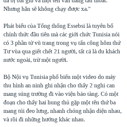
đã bị bắt giữ và một tên vẫn đang tẩu thoát.
QUAN HỆ VIỆT MỸ
Nhưng hắn sẽ không chạy được xa."
Phát biểu của Tổng thống Essebsi là tuyên bố
chính thức đầu tiên mà các giới chức Tunisia nói
có 3 phần tử vũ trang trong vụ tấn công hôm thứ
Tư vùa qua giết chết 21 người, tất cả là du khách
nước ngoài, trừ một người.
Bộ Nội vụ Tunisia phổ biến một video do máy
thu hình an ninh ghi nhận cho thấy 2 nghi can
mang súng trường đi vào viện bảo tàng. Có một
đoạn cho thấy hai hung thủ gặp một tên thứ ba
mang túi đeo lưng, nhanh chóng nhận diện nhau,
và rồi đi những hướng khác nhau.