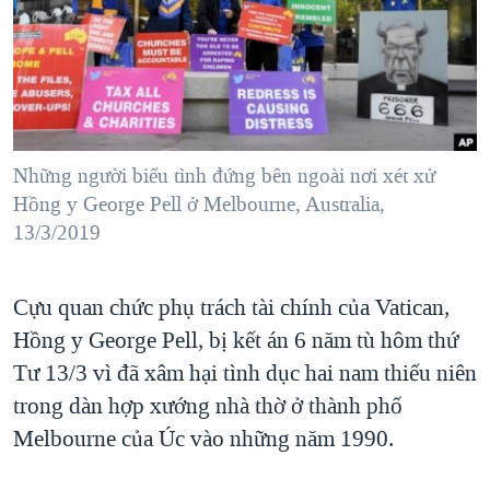
TẠI
VIDEO
"Tìm"
NGƯỜI VIỆT HẢI NGOẠI
HÀNH TRÌNH BẦU CỬ 2024
NGHE
ĐỜI SỐNG
MỘT NĂM CHIẾN TRANH TẠI DẢI GAZA
KINH TẾ
MẠNG XÃ HỘI
GIẢI MÃ VÀNH ĐAI & CON ĐƯỜNG
KHOA HỌC
NGÀY TỊ NẠN THẾ GIỚI
Những người biểu tình đứng bên ngoài nơi xét xử
SỨC KHOẺ
Hồng y George Pell ở Melbourne, Australia,
TRỊNH VĨNH BÌNH - NGƯỜI HẠ 'BÊN THẮNG CUỘC'
Ngôn ngữ khác
VĂN HOÁ
13/3/2019
GROUND ZERO – XƯA VÀ NAY
THỂ THAO
CHI PHÍ CHIẾN TRANH AFGHANISTAN
GIÁO DỤC
Cựu quan chức phụ trách tài chính của Vatican,
CÁC GIÁ TRỊ CỘNG HÒA Ở VIỆT NAM
Hồng y George Pell, bị kết án 6 năm tù hôm thứ
THƯỢNG ĐỈNH TRUMP-KIM TẠI VIỆT NAM
Tư 13/3 vì đã xâm hại tình dục hai nam thiếu niên
TRỊNH VĨNH BÌNH VS. CHÍNH PHỦ VIỆT NAM
trong dàn hợp xướng nhà thờ ở thành phố
Melbourne của Úc vào những năm 1990.
NGƯ DÂN VIỆT VÀ LÀN SÓNG TRỘM HẢI SÂM
BÊN KIA QUỐC LỘ: TIẾNG VỌNG TỪ NÔNG THÔN MỸ