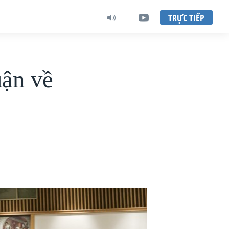
TRỰC TIẾP
uận về