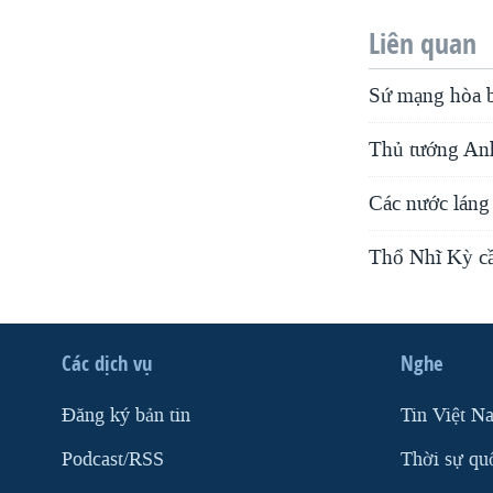
Liên quan
Sứ mạng hòa bì
Thủ tướng Anh
Các nước láng 
Thổ Nhĩ Kỳ cầ
Các dịch vụ
Nghe
Ðăng ký bản tin
Tin Việt N
Podcast/RSS
Thời sự qu