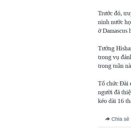
Trước đó, tr
ninh nước họ
ở Damascus 
Tướng Hisham 
trong vụ đán
trong tuần nà
Tổ chức Ðài 
người đã thi
kéo dài 16 t
Chia sẻ