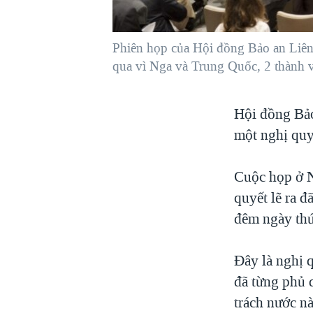
VIỆT NAM
NGƯ DÂN VIỆT VÀ LÀN SÓNG
Phiên họp của Hội đồng Bảo an Liên
TRỘM HẢI SÂM
qua vì Nga và Trung Quốc, 2 thành 
BÊN KIA QUỐC LỘ: TIẾNG VỌNG
TỪ NÔNG THÔN MỸ
Hội đồng Bả
QUAN HỆ VIỆT MỸ
một nghị quy
Cuộc họp ở N
quyết lẽ ra đ
đêm ngày thứ
Ðây là nghị 
đã từng phủ q
trách nước n