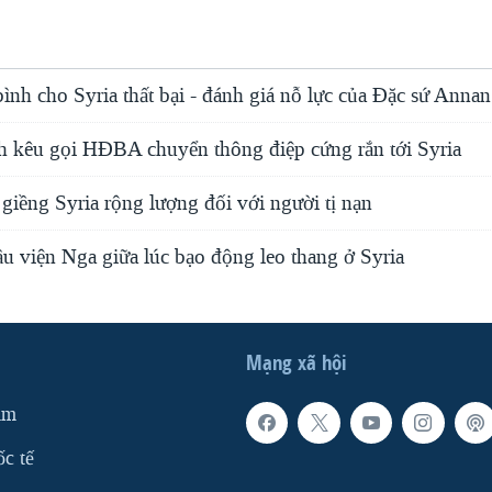
nh cho Syria thất bại - đánh giá nỗ lực của Ðặc sứ Annan
 kêu gọi HÐBA chuyển thông điệp cứng rắn tới Syria
giềng Syria rộng lượng đối với người tị nạn
u viện Nga giữa lúc bạo động leo thang ở Syria
Mạng xã hội
am
ốc tế