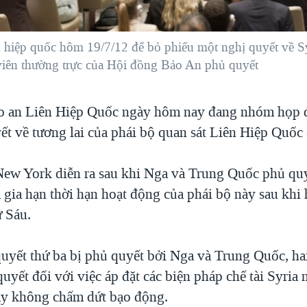
 hiệp quốc hôm 19/7/12 để bỏ phiếu một nghị quyết về S
viên thường trực của Hội đồng Bảo An phủ quyết
o an Liên Hiệp Quốc ngày hôm nay đang nhóm họp 
ết về tương lai của phái bộ quan sát Liên Hiệp Quốc 
ew York diễn ra sau khi Nga và Trung Quốc phủ qu
ã gia hạn thời hạn hoạt động của phái bộ này sau khi
 Sáu.
quyết thứ ba bị phủ quyết bởi Nga và Trung Quốc, h
uyết đối với việc áp đặt các biện pháp chế tài Syria 
ày không chấm dứt bạo động.