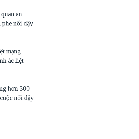
 quan an
a phe nổi dậy
iệt mạng
h ác liệt
ằng hơn 300
 cuộc nổi dậy