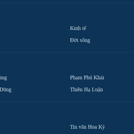
Kinh tế
Ðời sống
ùng
Phạm Phú Khải
 Dũng
Thiên Hạ Luận
Tin vắn Hoa Kỳ