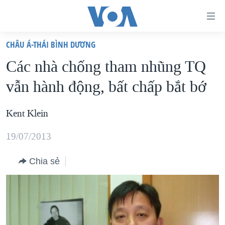
Đường
dẫn
CHÂU Á-THÁI BÌNH DƯƠNG
truy
TRANG CHỦ
Các nhà chống tham nhũng TQ
cập
VIỆT NAM
vẫn hành động, bất chấp bắt bớ
Tới
HOA KỲ
nội
BIỂN ĐÔNG
Kent Klein
dung
THẾ GIỚI
chính
19/07/2013
BLOG
Tới
điều
Chia sẻ
DIỄN ĐÀN
hướng
MỤC
chính
CHUYÊN ĐỀ
TỰ DO BÁO CHÍ
Đi
HỌC TIẾNG ANH
VẠCH TRẦN TIN GIẢ
CHIẾN TRANH THƯƠNG MẠI CỦA MỸ: QUÁ KHỨ VÀ HIỆN
tới