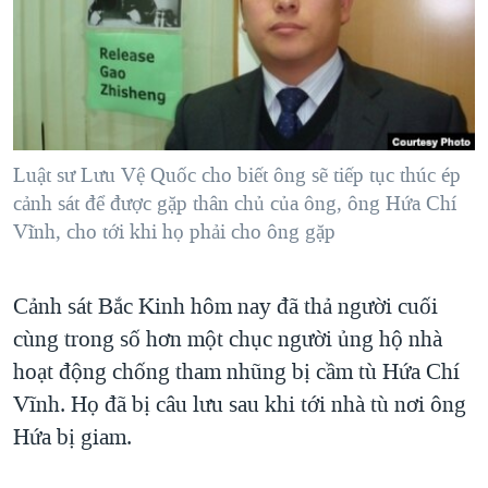
TẠI
VIDEO
"Tìm"
NGƯỜI VIỆT HẢI NGOẠI
HÀNH TRÌNH BẦU CỬ 2024
NGHE
ĐỜI SỐNG
MỘT NĂM CHIẾN TRANH TẠI DẢI GAZA
KINH TẾ
MẠNG XÃ HỘI
GIẢI MÃ VÀNH ĐAI & CON ĐƯỜNG
KHOA HỌC
NGÀY TỊ NẠN THẾ GIỚI
Luật sư Lưu Vệ Quốc cho biết ông sẽ tiếp tục thúc ép
SỨC KHOẺ
cảnh sát để được gặp thân chủ của ông, ông Hứa Chí
TRỊNH VĨNH BÌNH - NGƯỜI HẠ 'BÊN THẮNG CUỘC'
Ngôn ngữ khác
VĂN HOÁ
Vĩnh, cho tới khi họ phải cho ông gặp
GROUND ZERO – XƯA VÀ NAY
THỂ THAO
CHI PHÍ CHIẾN TRANH AFGHANISTAN
GIÁO DỤC
Cảnh sát Bắc Kinh hôm nay đã thả người cuối
CÁC GIÁ TRỊ CỘNG HÒA Ở VIỆT NAM
cùng trong số hơn một chục người ủng hộ nhà
THƯỢNG ĐỈNH TRUMP-KIM TẠI VIỆT NAM
hoạt động chống tham nhũng bị cầm tù Hứa Chí
TRỊNH VĨNH BÌNH VS. CHÍNH PHỦ VIỆT NAM
Vĩnh. Họ đã bị câu lưu sau khi tới nhà tù nơi ông
Hứa bị giam.
NGƯ DÂN VIỆT VÀ LÀN SÓNG TRỘM HẢI SÂM
BÊN KIA QUỐC LỘ: TIẾNG VỌNG TỪ NÔNG THÔN MỸ