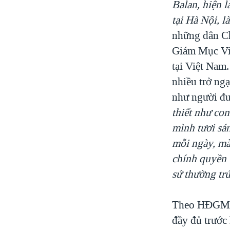
Balan, hiện 
tại Hà Nội, l
những dân Ch
Giám Mục Vi
tại Việt Nam
nhiều trở ngạ
như người đư
thiết như con
mình tươi sá
mỗi ngày, mà 
chính quyền 
sứ thường trú
Theo HĐGMVN,
đầy đủ trước