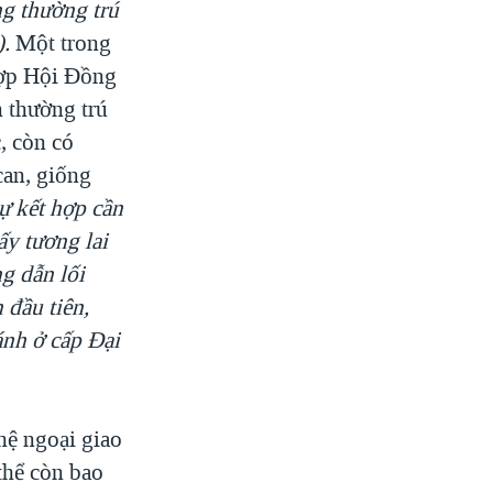
ng thường trú
).
Một trong
hợp Hội Đồng
 thường trú
, còn có
can, giống
ự kết hợp cần
ấy tương lai
g dẫn lối
 đầu tiên,
ánh ở cấp Đại
hệ ngoại giao
thể còn bao