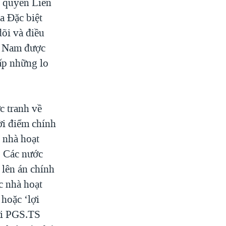
n quyền Liên
a Đặc biệt
õi và điều
ệt Nam được
ấp những lo
.
c tranh về
ời điểm chính
c nhà hoạt
. Các nước
ế lên án chính
c nhà hoạt
 hoặc ‘lợi
ới PGS.TS