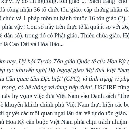
 xử vì lý do tín ngưỡng, tôn giáo’... ‘Sách trắng’ cho
đã công nhận 36 tổ chức tôn giáo, cấp chứng nhận đ
ổ chức và 1 pháp môn tu hành thuộc 16 tôn giáo (2).
hải vậy! Con số này trên thực tế là quá ít so với 26,
 dân số), trong đó có Phật giáo, Thiên chúa giáo, H
t là Cao Đài và Hòa Hảo...
m nay, Uỷ hội Tự do Tôn giáo Quốc tế của Hoa Kỳ
tiếp tục khuyến nghị Bộ Ngoại giao Mỹ đưa Việt Nam
a Cần quan tâm Đặc biệt’ (CPC), vì tình trạng vi ph
trọng, có hệ thống và đang tiếp diễn’.
USCIRF cũng 
c này hy vọng việc đưa Việt Nam vào Danh sách ‘Th
sẽ khuyến khích chính phủ Việt Nam thực hiện các bư
ải quyết các mối quan ngại lâu dài về tự do tôn giá
hủ Hoa Kỳ cần buộc Việt Nam phải chịu trách nhiệm