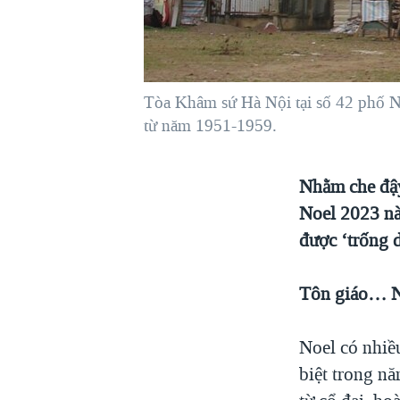
VIỆT NAM
NGƯ DÂN VIỆT VÀ LÀN SÓNG
TRỘM HẢI SÂM
Tòa Khâm sứ Hà Nội tại số 42 phố N
BÊN KIA QUỐC LỘ: TIẾNG VỌNG
TỪ NÔNG THÔN MỸ
từ năm 1951-1959.
QUAN HỆ VIỆT MỸ
Nhằm che đậy 
Noel 2023 nà
được ‘trống 
Tôn giáo… N
Noel có nhiề
biệt trong nă