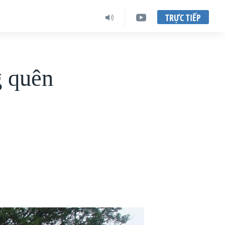
TRỰC TIẾP
g quên