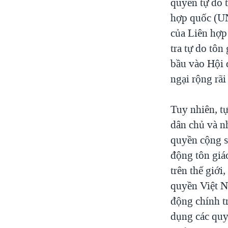
quyền tự do 
hợp quốc (UN
của Liên hợp
tra tự do tô
bầu vào Hội 
ngại rộng rãi
Tuy nhiên, tự
dân chủ và n
quyền cộng sả
động tôn giá
trên thế giới
quyền Việt N
động chính tr
dụng các quy