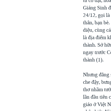
từ cổ đại, ho
Giáng Sinh đ
24/12, gọi l
thân, bạn bè.
diệu, cùng c
là địa điểm 
thành. Sở hữ
ngay trước C
thành (1).
Nhưng đằng s
che đậy, bưng
thơ nhầm tưởn
lần đầu tiên
giáo ở Việt 