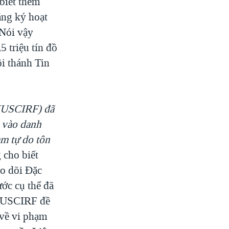
 biết thêm
ăng ký hoạt
 Nói vậy
5 triệu tín đồ
ội thánh Tin
 (USCIRF) đã
 vào danh
ạm tự do tôn
cho biết
eo dõi Đặc
ớc cụ thể đã
o. USCIRF đề
 về vi phạm