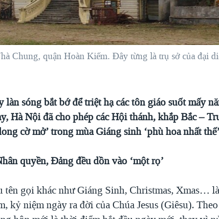
hà Chung, quận Hoàn Kiếm. Đây từng là trụ sở của đại di
làn sóng bắt bớ để triệt hạ các tôn giáo suốt mấy n
y, Hà Nội đã cho phép các Hội thánh, khắp Bắc – T
dong cờ mở’ trong mùa Giáng sinh ‘phù hoa nhất thế’
hân quyền, Đảng đều dồn vào ‘một rọ’
u tên gọi khác như Giáng Sinh, Christmas, Xmas… là 
m, kỷ niệm ngày ra đời của Chúa Jesus (Giêsu). Theo 