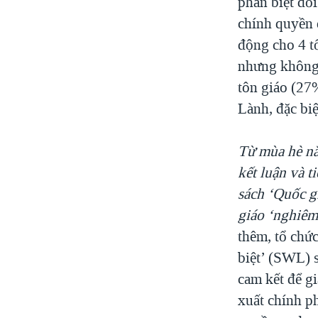
phân biệt đối
chính quyền 
động cho 4 t
nhưng không p
tôn giáo (27%
Lành, đặc biệ
Từ mùa hè nă
kết luận và 
sách ‘Quốc gi
giáo ‘nghiêm 
thêm, tổ chứ
biệt’ (SWL) 
cam kết để gi
xuất chính p