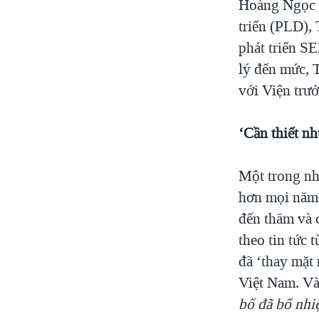
Hoàng Ngọc G
triển (PLD),
phát triển S
lý đến mức, 
với Viện trư
‘Cần thiết n
Một trong nh
hơn mọi năm 
đến thăm và
theo tin tức
đã ‘thay mặt
Việt Nam. Và
bố đã bổ nh