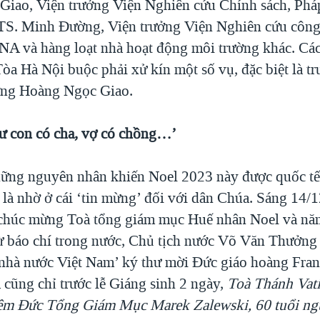
iao, Viện trưởng Viện Nghiên cứu Chính sách, Pháp
 TS. Minh Đường, Viện trưởng Viện Nghiên cứu công
ENA và hàng loạt nhà hoạt động môi trường khác. Các
Tòa Hà Nội buộc phải xử kín một số vụ, đặc biệt là t
ởng Hoàng Ngọc Giao.
hư con có cha, vợ có chồng…’
ững nguyên nhân khiến Noel 2023 này được quốc tế
là nhờ ở cái ‘tin mừng’ đối với dân Chúa. Sáng 14/1
 chúc mừng Toà tổng giám mục Huế nhân Noel và nă
 từ báo chí trong nước, Chủ tịch nước Võ Văn Thưởng
 nhà nước Việt Nam’ ký thư mời Đức giáo hoàng Fran
 cũng chỉ trước lễ Giáng sinh 2 ngày,
Toà Thánh Vat
iệm Đức Tổng Giám Mục Marek Zalewski, 60 tuổi ng