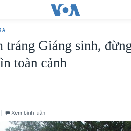
G A
 tráng Giáng sinh, đừn
hìn toàn cảnh
Xem bình luận