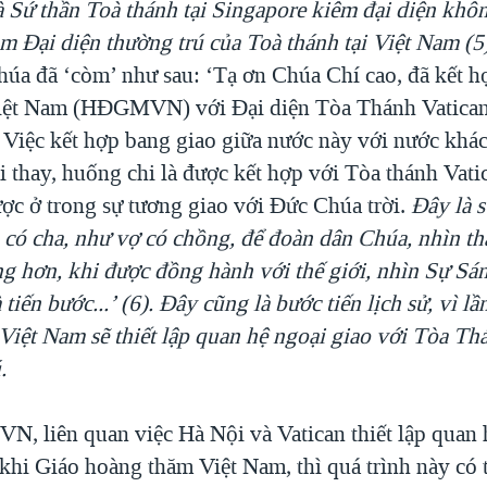
là Sứ thần Toà thánh tại Singapore kiêm đại diện khô
àm Đại diện thường trú của Toà thánh tại Việt Nam (5
úa đã ‘còm’ như sau: ‘Tạ ơn Chúa Chí cao, đã kết 
ệt Nam (HĐGMVN) với Đại diện Tòa Thánh Vatican
. Việc kết hợp bang giao giữa nước này với nước khác
i thay, huống chi là được kết hợp với Tòa thánh Vati
ợc ở trong sự tương giao với Đức Chúa trời.
Đây là s
 có cha, như vợ có chồng, để đoàn dân Chúa, nhìn th
ng hơn, khi được đồng hành với thế giới, nhìn Sự Sán
tiến bước...’ (6). Đây cũng là bước tiến lịch sử, vì lần
Việt Nam sẽ thiết lập quan hệ ngoại giao với Tòa Th
.
 liên quan việc Hà Nội và Vatican thiết lập quan 
 khi Giáo hoàng thăm Việt Nam, thì quá trình này có 