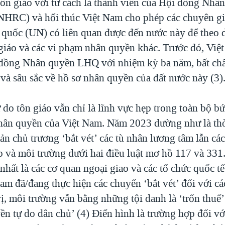
tôn giáo với tư cách là thành viên của Hội đồng Nhâ
HRC) và hối thúc Việt Nam cho phép các chuyên gi
 quốc (UN) có liên quan được đến nước này để theo d
n giáo và các vi phạm nhân quyền khác. Trước đó, Vi
đồng Nhân quyền LHQ với nhiệm kỳ ba năm, bất ch
 và sâu sắc về hồ sơ nhân quyền của đất nước này (3)
 do tôn giáo vẫn chỉ là lĩnh vực hẹp trong toàn bộ bứ
hân quyền của Việt Nam. Năm 2023 dường như là th
n chủ trương ‘bắt vét’ các tù nhân lương tâm lẫn cá
o và môi trường dưới hai điều luật mơ hồ 117 và 331
, nhất là các cơ quan ngoại giao và các tổ chức quốc t
am đã/đang thực hiện các chuyến ‘bắt vét’ đối với cá
ị, môi trường vẫn bằng những tội danh là ‘trốn thuế’
ền tự do dân chủ’ (4) Điển hình là trường hợp đối v