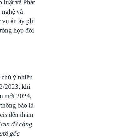
 luật và Phát
 nghệ và
 vụ án ấy phi
rường hợp đối
 chú ý nhiều
2/2023, khi
m mới 2024,
 thông báo là
cis đến thăm
ican đã công
ười gốc