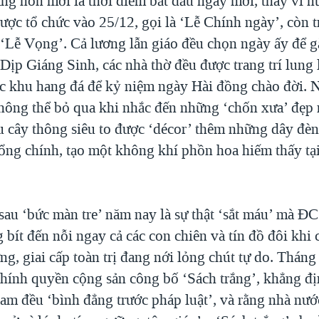
àng hôn mới là thời điểm bắt đầu ngày mới, thay vì 
ược tổ chức vào 25/12, gọi là ‘Lễ Chính ngày’, còn 
à ‘Lễ Vọng’. Cả lương lẫn giáo đều chọn ngày ấy để 
 Dịp Giáng Sinh, các nhà thờ đều được trang trí lung
ác khu hang đá để kỷ niệm ngày Hài đồng chào đời. 
không thể bỏ qua khi nhắc đến những ‘chốn xưa’ đẹp
u cây thông siêu to được ‘décor’ thêm những dây đèn
ổng chính, tạo một không khí phồn hoa hiếm thấy tạ
au ‘bức màn tre’ năm nay là sự thật ‘sắt máu’ mà
 bít đến nỗi ngay cả các con chiên và tín đồ đôi khi
g, giai cấp toàn trị đang nới lỏng chút tự do. Tháng
 chính quyền cộng sản công bố ‘Sách trắng’, khẳng đị
Nam đều ‘bình đẳng trước pháp luật’, và rằng nhà nư