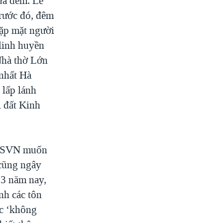
nửa đêm. Lễ
trước đó, đêm
gặp mặt người
 linh huyền
Nhà thờ Lớn
 nhất Hà
 lấp lánh
i đất Kinh
 ĐCSVN muốn
 cũng ngây
 3 năm nay,
nh các tôn
ớc ‘không