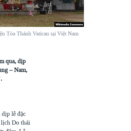
ện Tòa Thánh Vatican tại Việt Nam
ăm qua, dịp
rung – Nam,
.
dịp lễ đặc
lịch Do thái