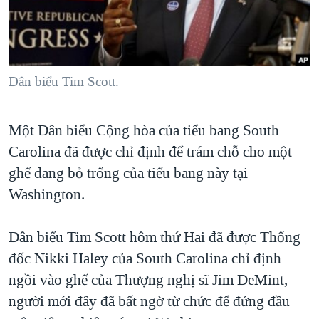
TẠI
VIDEO
"Tìm"
NGƯỜI VIỆT HẢI NGOẠI
HÀNH TRÌNH BẦU CỬ 2024
NGHE
ĐỜI SỐNG
MỘT NĂM CHIẾN TRANH TẠI DẢI GAZA
KINH TẾ
MẠNG XÃ HỘI
Dân biểu Tim Scott.
GIẢI MÃ VÀNH ĐAI & CON ĐƯỜNG
KHOA HỌC
NGÀY TỊ NẠN THẾ GIỚI
SỨC KHOẺ
Một Dân biểu Cộng hòa của tiểu bang South
TRỊNH VĨNH BÌNH - NGƯỜI HẠ 'BÊN THẮNG CUỘC'
Ngôn ngữ khác
VĂN HOÁ
Carolina đã được chỉ định để trám chỗ cho một
GROUND ZERO – XƯA VÀ NAY
THỂ THAO
ghế đang bỏ trống của tiểu bang này tại
CHI PHÍ CHIẾN TRANH AFGHANISTAN
Washington.
GIÁO DỤC
CÁC GIÁ TRỊ CỘNG HÒA Ở VIỆT NAM
Dân biểu Tim Scott hôm thứ Hai đã được Thống
THƯỢNG ĐỈNH TRUMP-KIM TẠI VIỆT NAM
đốc Nikki Haley của South Carolina chỉ định
TRỊNH VĨNH BÌNH VS. CHÍNH PHỦ VIỆT NAM
ngồi vào ghế của Thượng nghị sĩ Jim DeMint,
NGƯ DÂN VIỆT VÀ LÀN SÓNG TRỘM HẢI SÂM
người mới đây đã bất ngờ từ chức để đứng đầu
BÊN KIA QUỐC LỘ: TIẾNG VỌNG TỪ NÔNG THÔN MỸ