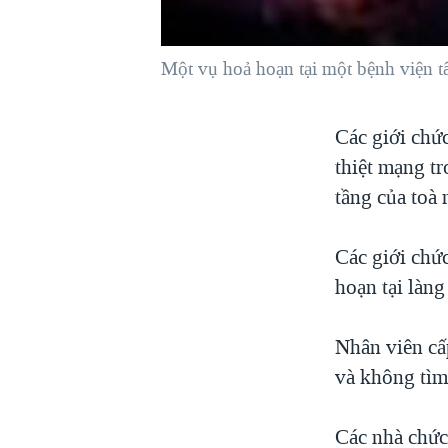
VIỆT NAM
NGƯ DÂN VIỆT VÀ LÀN SÓNG
Một vụ hoả hoạn tại một bệnh viện t
TRỘM HẢI SÂM
BÊN KIA QUỐC LỘ: TIẾNG VỌNG
Các giới chứ
TỪ NÔNG THÔN MỸ
thiệt mạng t
QUAN HỆ VIỆT MỸ
tầng của toà 
Các giới chứ
hoạn tại làng
Nhân viên cấ
và không tìm
Các nhà chức 