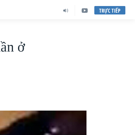
TRỰC TIẾP
hần ở