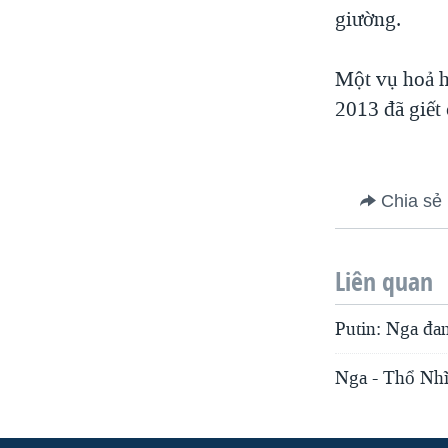
giường.
Một vụ hoả h
2013 đã giết 
Chia sẻ
Liên quan
Putin: Nga đa
Nga - Thổ Nhĩ