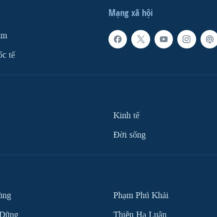
Mạng xã hội
am
ốc tế
Kinh tế
Ðời sống
ùng
Phạm Phú Khải
 Dũng
Thiên Hạ Luận