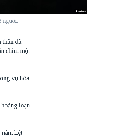
8 người.
 thần đã
ấn chìm một
rong vụ hỏa
ị hoảng loạn
 nằm liệt