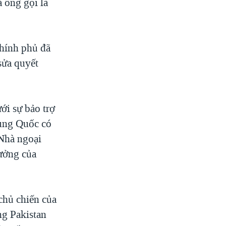
 ông gọi là
chính phủ đã
sửa quyết
ới sự bảo trợ
rung Quốc có
Nhà ngoại
ưởng của
chủ chiến của
ng Pakistan