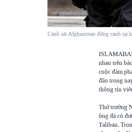
VIỆT NAM
NGƯ DÂN VIỆT VÀ LÀN SÓNG
TRỘM HẢI SÂM
Cảnh sát Afghanistan đứng canh tại h
BÊN KIA QUỐC LỘ: TIẾNG VỌNG
TỪ NÔNG THÔN MỸ
QUAN HỆ VIỆT MỸ
ISLAMAB
nhau trên báo
cuộc đàm phá
đầu trong na
thông tín vi
Thứ trưởng N
ông đã có đư
Taliban. Tro