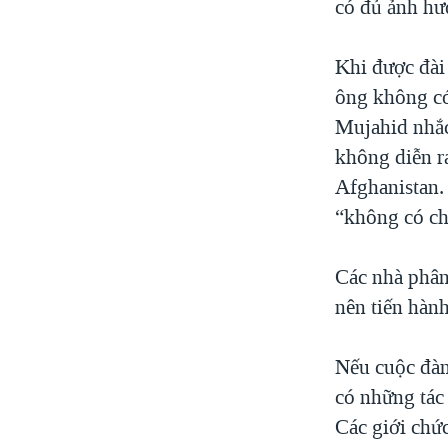
có đủ ảnh hư
Khi được đài
ông không có
Mujahid nhắc
không diễn ra
Afghanistan.
“không có ch
Các nhà phân 
nên tiến hàn
Nếu cuộc đàm 
có những tác
Các giới chứ