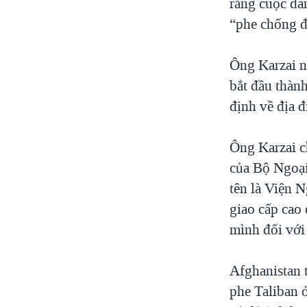
rằng cuộc đà
“phe chống đ
Ông Karzai n
bắt đầu thàn
định về địa 
Ông Karzai c
của Bộ Ngoại
tên là Viện 
giao cấp cao
mình đối với
Afghanistan 
phe Taliban 