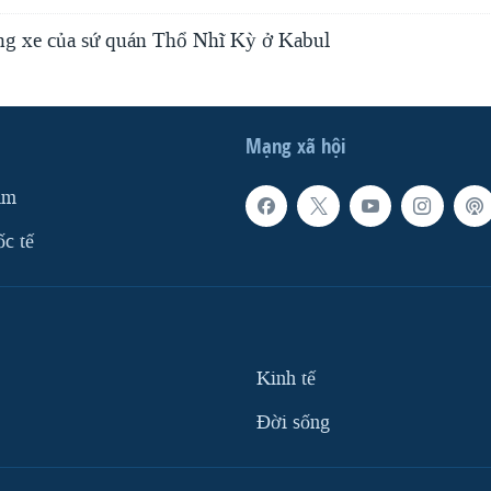
ông xe của sứ quán Thổ Nhĩ Kỳ ở Kabul
Mạng xã hội
am
ốc tế
Kinh tế
Ðời sống