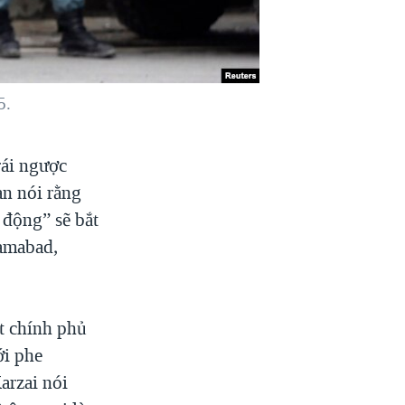
5.
rái ngược
an nói rằng
 động” sẽ bắt
lamabad,
t chính phủ
ới phe
arzai nói