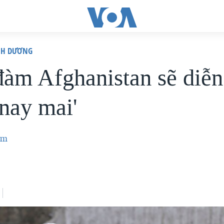
ÌNH DƯƠNG
đàm Afghanistan sẽ diễn
 nay mai'
em