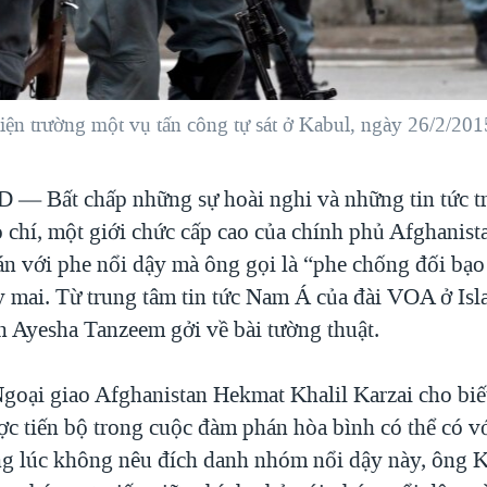
iện trường một vụ tấn công tự sát ở Kabul, ngày 26/2/201
AD —
Bất chấp những sự hoài nghi và những tin tức t
 chí, một giới chức cấp cao của chính phủ Afghanist
n với phe nổi dậy mà ông gọi là “phe chống đối bạo
y mai. Từ trung tâm tin tức Nam Á của đài VOA ở Is
ên Ayesha Tanzeem gởi về bài tường thuật.
goại giao Afghanistan Hekmat Khalil Karzai cho biế
ợc tiến bộ trong cuộc đàm phán hòa bình có thể có v
ng lúc không nêu đích danh nhóm nổi dậy này, ông K