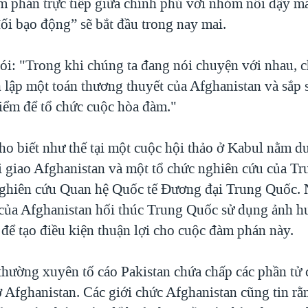
m phán trực tiếp giữa chính phủ với nhóm nổi dậy mà
ối bạo động” sẽ bắt đầu trong nay mai.
ói: "Trong khi chúng ta đang nói chuyện với nhau, 
h lập một toán thương thuyết của Afghanistan và sắp 
điểm để tổ chức cuộc hòa đàm."
ho biết như thế tại một cuộc hội thảo ở Kabul nằm dư
 giao Afghanistan và một tổ chức nghiên cứu của T
Nghiên cứu Quan hệ Quốc tế Đương đại Trung Quốc. 
 của Afghanistan hối thúc Trung Quốc sử dụng ảnh h
 để tạo điều kiện thuận lợi cho cuộc đàm phán này.
thường xuyên tố cáo Pakistan chứa chấp các phần tử 
ở Afghanistan. Các giới chức Afghanistan cũng tin rằ