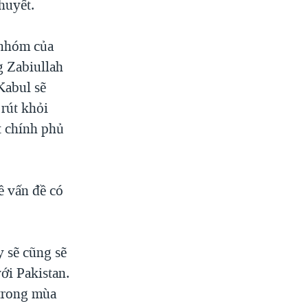
huyết.
 nhóm của
g Zabiullah
Kabul sẽ
 rút khỏi
t chính phủ
ề vấn đề có
y sẽ cũng sẽ
ới Pakistan.
 trong mùa