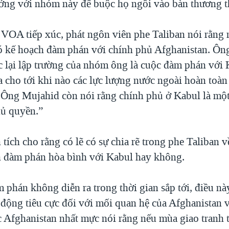
ởng với nhóm này để buộc họ ngồi vào bàn thương t
 VOA tiếp xúc, phát ngôn viên phe Taliban nói rằng
 kế hoạch đàm phán với chính phủ Afghanistan. Ôn
 lại lập trường của nhóm ông là cuộc đàm phán với 
 cho tới khi nào các lực lượng nước ngoài hoàn toàn
 Ông Mujahid còn nói rằng chính phủ ở Kabul là mộ
ủ quyền.”
tích cho rằng có lẽ có sự chia rẽ trong phe Taliban v
h đàm phán hòa bình với Kabul hay không.
phán không diễn ra trong thời gian sắp tới, điều nà
 động tiêu cực đối với mối quan hệ của Afghanistan v
c Afghanistan nhất mực nói rằng nếu mùa giao tranh