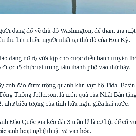
ười đang đổ về thủ đô Washington, để tham gia một 
n thu hút nhiều người nhất tại thủ đô của Hoa Kỳ.
đào đang nở rộ vừa kịp cho cuộc diễu hành truyền t
được tổ chức tại trung tâm thành phố vào thứ bảy.
y anh đào được trồng quanh khu vực hồ Tidal Basin
ổng Thống Jefferson, là món quà của Nhật Bản tặn
, như biểu tượng của tình hữu nghị giữa hai nước.
nh Đào Quốc gia kéo dài 3 tuần lễ là cơ hội để cổ v
các sinh hoạt nghệ thuật và văn hóa.