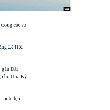
trong các sự
hống Lễ Hội
, gần Đài
g cho Hoa Kỳ
ũ cảnh đẹp