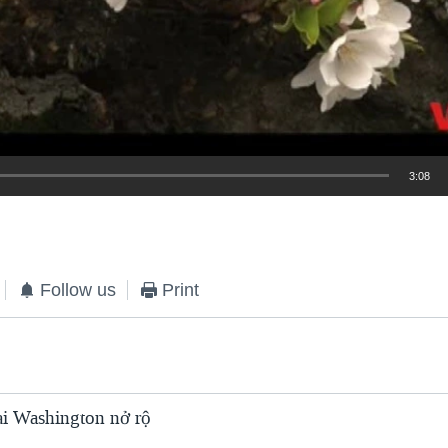
3:08
EMBED
Follow us
Print
ại Washington nở rộ