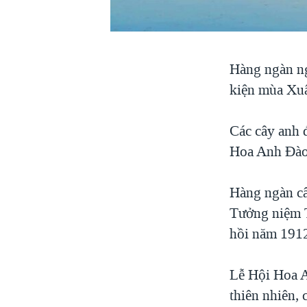
VIỆT NAM
NGƯ DÂN VIỆT VÀ LÀN SÓNG
TRỘM HẢI SÂM
Hàng ngàn ng
BÊN KIA QUỐC LỘ: TIẾNG VỌNG
kiện mùa Xuâ
TỪ NÔNG THÔN MỸ
QUAN HỆ VIỆT MỸ
Các cây anh 
Hoa Anh Đào 
Hàng ngàn câ
Tưởng niệm T
hồi năm 1912
Lễ Hội Hoa A
thiên nhiên, 