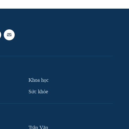
width
px
Khoa học
Sức khỏe
Trân Văn