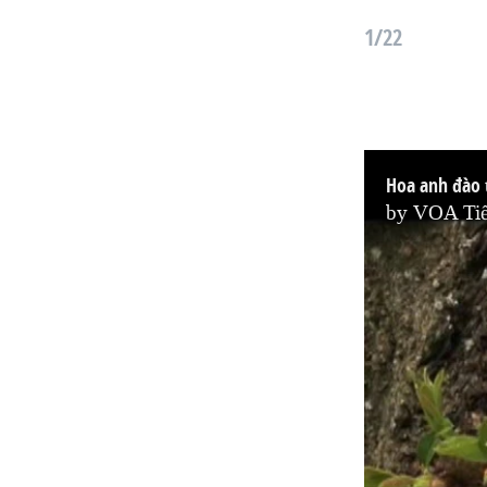
1/22
Hoa anh đào 
by
VOA Tiế