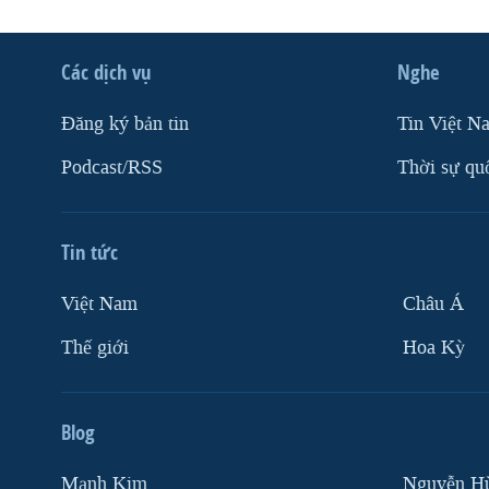
Các dịch vụ
Nghe
Ðăng ký bản tin
Tin Việt N
Podcast/RSS
Thời sự qu
Tin tức
Việt Nam
Châu Á
Thế giới
Hoa Kỳ
Blog
Mạnh Kim
Nguyễn H