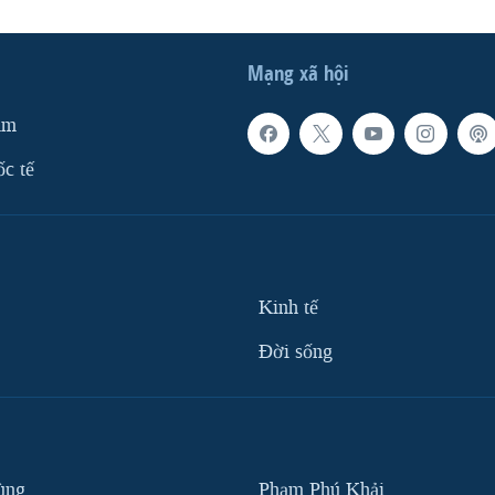
Mạng xã hội
am
ốc tế
Kinh tế
Ðời sống
ùng
Phạm Phú Khải