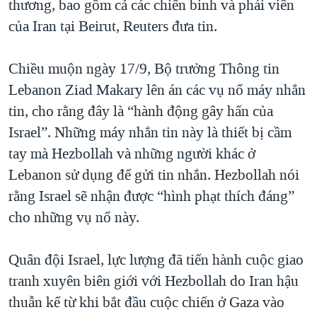
thương, bao gồm cả các chiến binh và phái viên
QUAN HỆ VIỆT MỸ
của Iran tại Beirut, Reuters đưa tin.
Chiều muộn ngày 17/9, Bộ trưởng Thông tin
Lebanon Ziad Makary lên án các vụ nổ máy nhắn
tin, cho rằng đây là “hành động gây hấn của
Israel”. Những máy nhắn tin này là thiết bị cầm
tay mà Hezbollah và những người khác ở
Lebanon sử dụng để gửi tin nhắn. Hezbollah nói
rằng Israel sẽ nhận được “hình phạt thích đáng”
cho những vụ nổ này.
Quân đội Israel, lực lượng đã tiến hành cuộc giao
tranh xuyên biên giới với Hezbollah do Iran hậu
thuẫn kể từ khi bắt đầu cuộc chiến ở Gaza vào