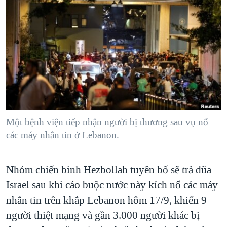
TẠI
VIDEO
"Tìm"
NGƯỜI VIỆT HẢI NGOẠI
HÀNH TRÌNH BẦU CỬ 2024
NGHE
ĐỜI SỐNG
MỘT NĂM CHIẾN TRANH TẠI DẢI GAZA
KINH TẾ
MẠNG XÃ HỘI
GIẢI MÃ VÀNH ĐAI & CON ĐƯỜNG
KHOA HỌC
NGÀY TỊ NẠN THẾ GIỚI
SỨC KHOẺ
TRỊNH VĨNH BÌNH - NGƯỜI HẠ 'BÊN THẮNG CUỘC'
Ngôn ngữ khác
VĂN HOÁ
GROUND ZERO – XƯA VÀ NAY
THỂ THAO
Một bệnh viện tiếp nhận người bị thương sau vụ nổ
CHI PHÍ CHIẾN TRANH AFGHANISTAN
các máy nhắn tin ở Lebanon.
GIÁO DỤC
CÁC GIÁ TRỊ CỘNG HÒA Ở VIỆT NAM
THƯỢNG ĐỈNH TRUMP-KIM TẠI VIỆT NAM
Nhóm chiến binh Hezbollah tuyên bố sẽ trả đũa
Israel sau khi cáo buộc nước này kích nổ các máy
TRỊNH VĨNH BÌNH VS. CHÍNH PHỦ VIỆT NAM
nhắn tin trên khắp Lebanon hôm 17/9, khiến 9
NGƯ DÂN VIỆT VÀ LÀN SÓNG TRỘM HẢI SÂM
người thiệt mạng và gần 3.000 người khác bị
BÊN KIA QUỐC LỘ: TIẾNG VỌNG TỪ NÔNG THÔN MỸ