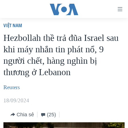
Đường
dẫn
VIỆT NAM
truy
TRANG CHỦ
Hezbollah thề trả đũa Israel sau
cập
VIỆT NAM
khi máy nhắn tin phát nổ, 9
Tới
HOA KỲ
nội
người chết, hàng nghìn bị
BIỂN ĐÔNG
dung
thương ở Lebanon
THẾ GIỚI
chính
BLOG
Tới
Reuters
điều
DIỄN ĐÀN
hướng
18/09/2024
MỤC
chính
CHUYÊN ĐỀ
TỰ DO BÁO CHÍ
Chia sẻ
(25)
Đi
HỌC TIẾNG ANH
VẠCH TRẦN TIN GIẢ
CHIẾN TRANH THƯƠNG MẠI CỦA MỸ: QUÁ KHỨ VÀ HIỆN
tới