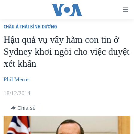
Đường
dẫn
CHÂU Á-THÁI BÌNH DƯƠNG
truy
TRANG CHỦ
Hậu quả vụ vây hãm con tin ở
cập
VIỆT NAM
Sydney khơi ngòi cho việc duyệt
Tới
HOA KỲ
nội
xét khẩn
BIỂN ĐÔNG
dung
THẾ GIỚI
chính
Phil Mercer
BLOG
Tới
18/12/2014
điều
DIỄN ĐÀN
hướng
MỤC
Chia sẻ
chính
CHUYÊN ĐỀ
TỰ DO BÁO CHÍ
Đi
HỌC TIẾNG ANH
VẠCH TRẦN TIN GIẢ
CHIẾN TRANH THƯƠNG MẠI CỦA MỸ: QUÁ KHỨ VÀ HIỆN
tới