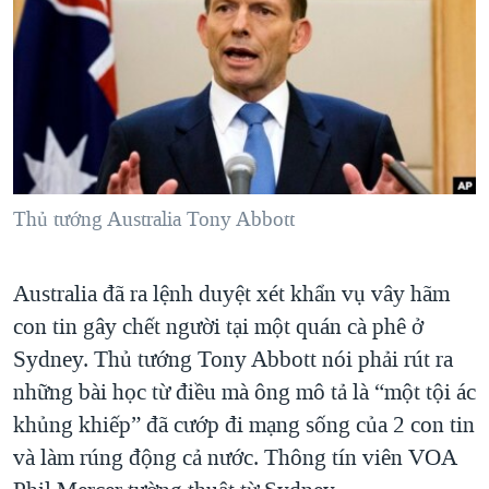
TẠI
VIDEO
"Tìm"
NGƯỜI VIỆT HẢI NGOẠI
HÀNH TRÌNH BẦU CỬ 2024
NGHE
ĐỜI SỐNG
MỘT NĂM CHIẾN TRANH TẠI DẢI GAZA
KINH TẾ
MẠNG XÃ HỘI
GIẢI MÃ VÀNH ĐAI & CON ĐƯỜNG
KHOA HỌC
NGÀY TỊ NẠN THẾ GIỚI
SỨC KHOẺ
TRỊNH VĨNH BÌNH - NGƯỜI HẠ 'BÊN THẮNG CUỘC'
Thủ tướng Australia Tony Abbott
Ngôn ngữ khác
VĂN HOÁ
GROUND ZERO – XƯA VÀ NAY
THỂ THAO
CHI PHÍ CHIẾN TRANH AFGHANISTAN
Australia đã ra lệnh duyệt xét khẩn vụ vây hãm
GIÁO DỤC
CÁC GIÁ TRỊ CỘNG HÒA Ở VIỆT NAM
con tin gây chết người tại một quán cà phê ở
Sydney. Thủ tướng Tony Abbott nói phải rút ra
THƯỢNG ĐỈNH TRUMP-KIM TẠI VIỆT NAM
những bài học từ điều mà ông mô tả là “một tội ác
TRỊNH VĨNH BÌNH VS. CHÍNH PHỦ VIỆT NAM
khủng khiếp” đã cướp đi mạng sống của 2 con tin
NGƯ DÂN VIỆT VÀ LÀN SÓNG TRỘM HẢI SÂM
và làm rúng động cả nước. Thông tín viên VOA
BÊN KIA QUỐC LỘ: TIẾNG VỌNG TỪ NÔNG THÔN MỸ