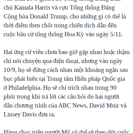
chủ Kamala Harris và cựu Tổng thống Đảng
QUAN HỆ VIỆT MỸ
Cộng hòa Donald Trump, cho những gì có thể là
thời điểm then chốt trong chiến dịch dẫn đến
cuộc bầu cử tổng thống Hoa Kỳ vào ngày 5/11.
Hai ứng cử viên chưa bao giờ gặp nhau hoặc thậm
chí nói chuyện qua điện thoại, nhưng vào ngày
10/9, họ sẽ đứng cách nhau một khoảng ngắn sau
bục phát biểu tại Trung tâm Hiến pháp Quốc gia
ở Philadelphia. Họ sẽ chỉ trích nhau trong 90
phút trong khi trả lời các câu hỏi do hai người
dẫn chương trình của ABC News, David Muir và
Linsey Davis đưa ra.
Hàng chục triệu người Mỹ có thể sẽ theo dõi cuộc