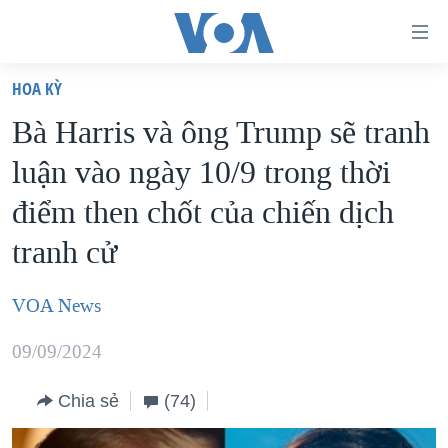
Đường
dẫn
HOA KỲ
truy
TRANG CHỦ
Bà Harris và ông Trump sẽ tranh
cập
VIỆT NAM
luận vào ngày 10/9 trong thời
Tới
HOA KỲ
nội
điểm then chốt của chiến dịch
BIỂN ĐÔNG
dung
tranh cử
THẾ GIỚI
chính
BLOG
Tới
VOA News
điều
DIỄN ĐÀN
hướng
09/09/2024
MỤC
chính
CHUYÊN ĐỀ
TỰ DO BÁO CHÍ
Chia sẻ
(74)
Đi
HỌC TIẾNG ANH
VẠCH TRẦN TIN GIẢ
CHIẾN TRANH THƯƠNG MẠI CỦA MỸ: QUÁ KHỨ VÀ HIỆN
tới