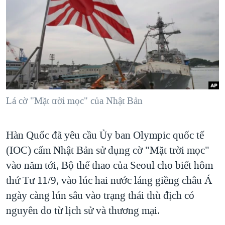
TẠI
VIDEO
"Tìm"
NGƯỜI VIỆT HẢI NGOẠI
HÀNH TRÌNH BẦU CỬ 2024
NGHE
ĐỜI SỐNG
MỘT NĂM CHIẾN TRANH TẠI DẢI GAZA
KINH TẾ
MẠNG XÃ HỘI
GIẢI MÃ VÀNH ĐAI & CON ĐƯỜNG
KHOA HỌC
NGÀY TỊ NẠN THẾ GIỚI
SỨC KHOẺ
TRỊNH VĨNH BÌNH - NGƯỜI HẠ 'BÊN THẮNG CUỘC'
Lá cờ "Mặt trời mọc" của Nhật Bản
Ngôn ngữ khác
VĂN HOÁ
GROUND ZERO – XƯA VÀ NAY
THỂ THAO
CHI PHÍ CHIẾN TRANH AFGHANISTAN
Hàn Quốc đã yêu cầu Ủy ban Olympic quốc tế
GIÁO DỤC
CÁC GIÁ TRỊ CỘNG HÒA Ở VIỆT NAM
(IOC) cấm Nhật Bản sử dụng cờ "Mặt trời mọc"
vào năm tới, Bộ thể thao của Seoul cho biết hôm
THƯỢNG ĐỈNH TRUMP-KIM TẠI VIỆT NAM
thứ Tư 11/9, vào lúc hai nước láng giềng châu Á
TRỊNH VĨNH BÌNH VS. CHÍNH PHỦ VIỆT NAM
ngày càng lún sâu vào trạng thái thù địch có
NGƯ DÂN VIỆT VÀ LÀN SÓNG TRỘM HẢI SÂM
nguyên do từ lịch sử và thương mại.
BÊN KIA QUỐC LỘ: TIẾNG VỌNG TỪ NÔNG THÔN MỸ