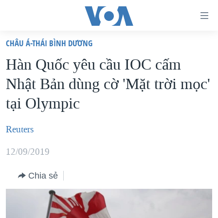
Đường
dẫn
CHÂU Á-THÁI BÌNH DƯƠNG
truy
TRANG CHỦ
Hàn Quốc yêu cầu IOC cấm
cập
VIỆT NAM
Nhật Bản dùng cờ 'Mặt trời mọc'
Tới
HOA KỲ
nội
tại Olympic
BIỂN ĐÔNG
dung
THẾ GIỚI
chính
Reuters
BLOG
Tới
12/09/2019
điều
DIỄN ĐÀN
hướng
MỤC
Chia sẻ
chính
CHUYÊN ĐỀ
TỰ DO BÁO CHÍ
Đi
HỌC TIẾNG ANH
VẠCH TRẦN TIN GIẢ
CHIẾN TRANH THƯƠNG MẠI CỦA MỸ: QUÁ KHỨ VÀ HIỆN
tới