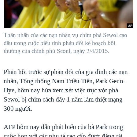
TẠI
VIDEO
"Tìm"
NGƯỜI VIỆT HẢI NGOẠI
HÀNH TRÌNH BẦU CỬ 2024
NGHE
ĐỜI SỐNG
MỘT NĂM CHIẾN TRANH TẠI DẢI GAZA
KINH TẾ
MẠNG XÃ HỘI
Thân nhân của các nạn nhân vụ chìm phà Sewol cạo
GIẢI MÃ VÀNH ĐAI & CON ĐƯỜNG
KHOA HỌC
đầu trong cuộc biểu tình phản đối kế hoạch bồi
NGÀY TỊ NẠN THẾ GIỚI
thường của chính phủ Seoul, ngày 2/4/2015.
SỨC KHOẺ
TRỊNH VĨNH BÌNH - NGƯỜI HẠ 'BÊN THẮNG CUỘC'
Ngôn ngữ khác
VĂN HOÁ
GROUND ZERO – XƯA VÀ NAY
Phản hồi trước sự phản đối của gia đình các nạn
THỂ THAO
CHI PHÍ CHIẾN TRANH AFGHANISTAN
nhân, Tổng thống Nam Triều Tiên, Park Geun-
GIÁO DỤC
Hye, hôm nay hứa xem xét việc trục vớt phà
CÁC GIÁ TRỊ CỘNG HÒA Ở VIỆT NAM
Sewol bị chìm cách đây 1 năm làm thiệt mạng
THƯỢNG ĐỈNH TRUMP-KIM TẠI VIỆT NAM
300 người.
TRỊNH VĨNH BÌNH VS. CHÍNH PHỦ VIỆT NAM
NGƯ DÂN VIỆT VÀ LÀN SÓNG TRỘM HẢI SÂM
AFP hôm nay dẫn phát biểu của bà Park trong
BÊN KIA QUỐC LỘ: TIẾNG VỌNG TỪ NÔNG THÔN MỸ
cuộc họp với các phụ tá cao cấp được đăng tải