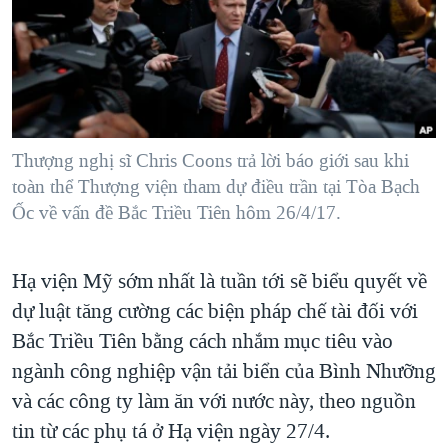
TẠI
VIDEO
"Tìm"
NGƯỜI VIỆT HẢI NGOẠI
HÀNH TRÌNH BẦU CỬ 2024
NGHE
ĐỜI SỐNG
MỘT NĂM CHIẾN TRANH TẠI DẢI GAZA
KINH TẾ
MẠNG XÃ HỘI
GIẢI MÃ VÀNH ĐAI & CON ĐƯỜNG
KHOA HỌC
NGÀY TỊ NẠN THẾ GIỚI
Thượng nghị sĩ Chris Coons trả lời báo giới sau khi
SỨC KHOẺ
toàn thể Thượng viện tham dự điều trần tại Tòa Bạch
TRỊNH VĨNH BÌNH - NGƯỜI HẠ 'BÊN THẮNG CUỘC'
Ngôn ngữ khác
VĂN HOÁ
Ốc về vấn đề Bắc Triều Tiên hôm 26/4/17.
GROUND ZERO – XƯA VÀ NAY
THỂ THAO
CHI PHÍ CHIẾN TRANH AFGHANISTAN
GIÁO DỤC
Hạ viện Mỹ sớm nhất là tuần tới sẽ biểu quyết về
CÁC GIÁ TRỊ CỘNG HÒA Ở VIỆT NAM
dự luật tăng cường các biện pháp chế tài đối với
THƯỢNG ĐỈNH TRUMP-KIM TẠI VIỆT NAM
Bắc Triều Tiên bằng cách nhắm mục tiêu vào
TRỊNH VĨNH BÌNH VS. CHÍNH PHỦ VIỆT NAM
ngành công nghiệp vận tải biển của Bình Nhưỡng
và các công ty làm ăn với nước này, theo nguồn
NGƯ DÂN VIỆT VÀ LÀN SÓNG TRỘM HẢI SÂM
tin từ các phụ tá ở Hạ viện ngày 27/4.
BÊN KIA QUỐC LỘ: TIẾNG VỌNG TỪ NÔNG THÔN MỸ