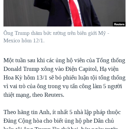
TẠI
VIDEO
"Tìm"
NGƯỜI VIỆT HẢI NGOẠI
HÀNH TRÌNH BẦU CỬ 2024
NGHE
ĐỜI SỐNG
MỘT NĂM CHIẾN TRANH TẠI DẢI GAZA
KINH TẾ
MẠNG XÃ HỘI
Ông Trump thăm bức tường trên biên giới Mỹ -
GIẢI MÃ VÀNH ĐAI & CON ĐƯỜNG
KHOA HỌC
Mexico hôm 12/1.
NGÀY TỊ NẠN THẾ GIỚI
SỨC KHOẺ
TRỊNH VĨNH BÌNH - NGƯỜI HẠ 'BÊN THẮNG CUỘC'
Ngôn ngữ khác
VĂN HOÁ
Một tuần sau khi các ủng hộ viên của Tổng thống
GROUND ZERO – XƯA VÀ NAY
Donald Trump xông vào Điện Capitol, Hạ viện
THỂ THAO
CHI PHÍ CHIẾN TRANH AFGHANISTAN
Hoa Kỳ hôm 13/1 sẽ bỏ phiếu luận tội tổng thống
GIÁO DỤC
CÁC GIÁ TRỊ CỘNG HÒA Ở VIỆT NAM
vì vai trò của ông trong vụ tấn công làm 5 người
thiệt mạng, theo Reuters.
THƯỢNG ĐỈNH TRUMP-KIM TẠI VIỆT NAM
TRỊNH VĨNH BÌNH VS. CHÍNH PHỦ VIỆT NAM
Theo hãng tin Anh, ít nhất 5 nhà lập pháp thuộc
NGƯ DÂN VIỆT VÀ LÀN SÓNG TRỘM HẢI SÂM
Đảng Cộng hòa cho biết ủng hộ phe Dân chủ
BÊN KIA QUỐC LỘ: TIẾNG VỌNG TỪ NÔNG THÔN MỸ