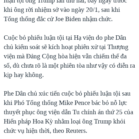
luận tội ông Trump lần thứ hai, bảy ngày trước
QUAN HỆ VIỆT MỸ
khi ông rời nhiệm sở vào ngày 20/1, sau khi
Tổng thống đắc cử Joe Biden nhậm chức.
Cuộc bỏ phiếu luận tội tại Hạ viện do phe Dân
chủ kiểm soát sẽ kích hoạt phiên xử tại Thượng
viện mà Đảng Cộng hòa hiện vẫn chiếm thế đa
số, dù chưa rõ là một phiên tòa như vậy có diễn ra
kịp hay không.
Phe Dân chủ xúc tiến cuộc bỏ phiếu luận tội sau
khi Phó Tổng thống Mike Pence bác bỏ nỗ lực
thuyết phục ông viện dẫn Tu chính án thứ 25 của
Hiến pháp Hoa Kỳ nhằm loại ông Trump khỏi
chức vụ hiện thời, theo Reuters.