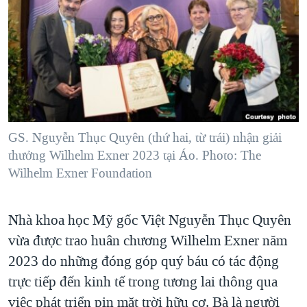
TẠI
VIDEO
"Tìm"
NGƯỜI VIỆT HẢI NGOẠI
HÀNH TRÌNH BẦU CỬ 2024
NGHE
ĐỜI SỐNG
MỘT NĂM CHIẾN TRANH TẠI DẢI GAZA
KINH TẾ
MẠNG XÃ HỘI
GIẢI MÃ VÀNH ĐAI & CON ĐƯỜNG
KHOA HỌC
NGÀY TỊ NẠN THẾ GIỚI
SỨC KHOẺ
TRỊNH VĨNH BÌNH - NGƯỜI HẠ 'BÊN THẮNG CUỘC'
GS. Nguyễn Thục Quyên (thứ hai, từ trái) nhận giải
Ngôn ngữ khác
VĂN HOÁ
GROUND ZERO – XƯA VÀ NAY
thưởng Wilhelm Exner 2023 tại Áo. Photo: The
THỂ THAO
Wilhelm Exner Foundation
CHI PHÍ CHIẾN TRANH AFGHANISTAN
GIÁO DỤC
CÁC GIÁ TRỊ CỘNG HÒA Ở VIỆT NAM
Nhà khoa học Mỹ gốc Việt Nguyễn Thục Quyên
THƯỢNG ĐỈNH TRUMP-KIM TẠI VIỆT NAM
vừa được trao huân chương Wilhelm Exner năm
TRỊNH VĨNH BÌNH VS. CHÍNH PHỦ VIỆT NAM
2023 do những đóng góp quý báu có tác động
NGƯ DÂN VIỆT VÀ LÀN SÓNG TRỘM HẢI SÂM
trực tiếp đến kinh tế trong tương lai thông qua
việc phát triển pin mặt trời hữu cơ. Bà là người
BÊN KIA QUỐC LỘ: TIẾNG VỌNG TỪ NÔNG THÔN MỸ