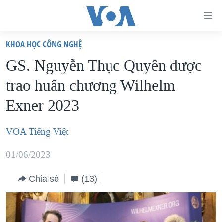
Đường
dẫn
KHOA HỌC CÔNG NGHỆ
truy
TRANG CHỦ
GS. Nguyễn Thục Quyên được
cập
VIỆT NAM
trao huân chương Wilhelm
Tới
HOA KỲ
nội
Exner 2023
BIỂN ĐÔNG
dung
THẾ GIỚI
chính
VOA Tiếng Việt
BLOG
Tới
01/06/2023
điều
DIỄN ĐÀN
hướng
MỤC
Chia sẻ
(13)
chính
CHUYÊN ĐỀ
TỰ DO BÁO CHÍ
Đi
HỌC TIẾNG ANH
VẠCH TRẦN TIN GIẢ
CHIẾN TRANH THƯƠNG MẠI CỦA MỸ: QUÁ KHỨ VÀ HIỆN
tới