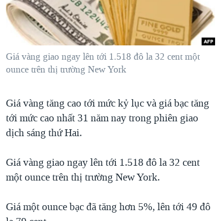
TẠI
VIDEO
"Tìm"
NGƯỜI VIỆT HẢI NGOẠI
HÀNH TRÌNH BẦU CỬ 2024
NGHE
ĐỜI SỐNG
MỘT NĂM CHIẾN TRANH TẠI DẢI GAZA
KINH TẾ
MẠNG XÃ HỘI
Giá vàng giao ngay lên tới 1.518 đô la 32 cent một
GIẢI MÃ VÀNH ĐAI & CON ĐƯỜNG
KHOA HỌC
ounce trên thị trường New York
NGÀY TỊ NẠN THẾ GIỚI
SỨC KHOẺ
TRỊNH VĨNH BÌNH - NGƯỜI HẠ 'BÊN THẮNG CUỘC'
Ngôn ngữ khác
VĂN HOÁ
Giá vàng tăng cao tới mức kỷ lục và giá bạc tăng
GROUND ZERO – XƯA VÀ NAY
tới mức cao nhất 31 năm nay trong phiên giao
THỂ THAO
CHI PHÍ CHIẾN TRANH AFGHANISTAN
dịch sáng thứ Hai.
GIÁO DỤC
CÁC GIÁ TRỊ CỘNG HÒA Ở VIỆT NAM
Giá vàng giao ngay lên tới 1.518 đô la 32 cent
THƯỢNG ĐỈNH TRUMP-KIM TẠI VIỆT NAM
một ounce trên thị trường New York.
TRỊNH VĨNH BÌNH VS. CHÍNH PHỦ VIỆT NAM
NGƯ DÂN VIỆT VÀ LÀN SÓNG TRỘM HẢI SÂM
Giá một ounce bạc đã tăng hơn 5%, lên tới 49 đô
BÊN KIA QUỐC LỘ: TIẾNG VỌNG TỪ NÔNG THÔN MỸ