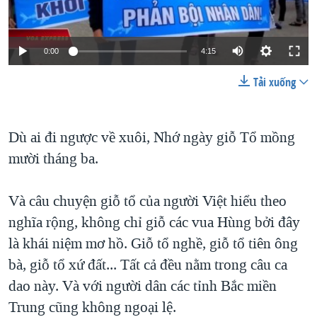
TẠI
VIDEO
"Tìm"
NGƯỜI VIỆT HẢI NGOẠI
HÀNH TRÌNH BẦU CỬ 2024
NGHE
ĐỜI SỐNG
0:00
4:15
MỘT NĂM CHIẾN TRANH TẠI DẢI GAZA
KINH TẾ
MẠNG XÃ HỘI
GIẢI MÃ VÀNH ĐAI & CON ĐƯỜNG
Tải xuống
KHOA HỌC
NGÀY TỊ NẠN THẾ GIỚI
SỨC KHOẺ
TRỊNH VĨNH BÌNH - NGƯỜI HẠ 'BÊN THẮNG CUỘC'
Dù ai đi ngược về xuôi, Nhớ ngày giỗ Tổ mồng
Ngôn ngữ khác
VĂN HOÁ
mười tháng ba.
GROUND ZERO – XƯA VÀ NAY
THỂ THAO
CHI PHÍ CHIẾN TRANH AFGHANISTAN
GIÁO DỤC
Và câu chuyện giỗ tổ của người Việt hiểu theo
CÁC GIÁ TRỊ CỘNG HÒA Ở VIỆT NAM
nghĩa rộng, không chỉ giỗ các vua Hùng bởi đây
THƯỢNG ĐỈNH TRUMP-KIM TẠI VIỆT NAM
là khái niệm mơ hồ. Giỗ tổ nghề, giỗ tổ tiên ông
TRỊNH VĨNH BÌNH VS. CHÍNH PHỦ VIỆT NAM
bà, giỗ tổ xứ đất... Tất cả đều nằm trong câu ca
dao này. Và với người dân các tỉnh Bắc miền
NGƯ DÂN VIỆT VÀ LÀN SÓNG TRỘM HẢI SÂM
Trung cũng không ngoại lệ.
BÊN KIA QUỐC LỘ: TIẾNG VỌNG TỪ NÔNG THÔN MỸ