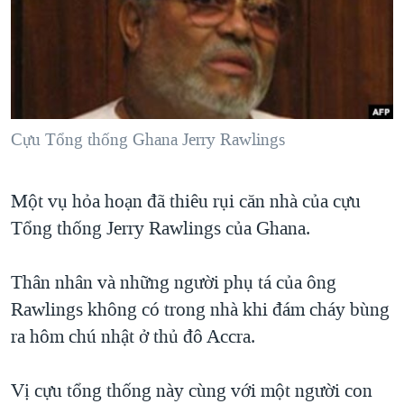
TẠI
VIDEO
"Tìm"
NGƯỜI VIỆT HẢI NGOẠI
HÀNH TRÌNH BẦU CỬ 2024
NGHE
ĐỜI SỐNG
MỘT NĂM CHIẾN TRANH TẠI DẢI GAZA
KINH TẾ
MẠNG XÃ HỘI
GIẢI MÃ VÀNH ĐAI & CON ĐƯỜNG
KHOA HỌC
NGÀY TỊ NẠN THẾ GIỚI
Cựu Tổng thống Ghana Jerry Rawlings
SỨC KHOẺ
TRỊNH VĨNH BÌNH - NGƯỜI HẠ 'BÊN THẮNG CUỘC'
Ngôn ngữ khác
VĂN HOÁ
Một vụ hỏa hoạn đã thiêu rụi căn nhà của cựu
GROUND ZERO – XƯA VÀ NAY
THỂ THAO
Tổng thống Jerry Rawlings của Ghana.
CHI PHÍ CHIẾN TRANH AFGHANISTAN
GIÁO DỤC
CÁC GIÁ TRỊ CỘNG HÒA Ở VIỆT NAM
Thân nhân và những người phụ tá của ông
THƯỢNG ĐỈNH TRUMP-KIM TẠI VIỆT NAM
Rawlings không có trong nhà khi đám cháy bùng
TRỊNH VĨNH BÌNH VS. CHÍNH PHỦ VIỆT NAM
ra hôm chú nhật ở thủ đô Accra.
NGƯ DÂN VIỆT VÀ LÀN SÓNG TRỘM HẢI SÂM
Vị cựu tổng thống này cùng với một người con
BÊN KIA QUỐC LỘ: TIẾNG VỌNG TỪ NÔNG THÔN MỸ