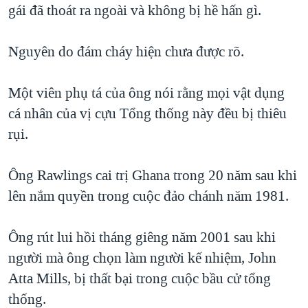
gái đã thoát ra ngoài và không bị hề hấn gì.
QUAN HỆ VIỆT MỸ
Nguyên do đám cháy hiện chưa được rõ.
Một viên phụ tá của ông nói rằng mọi vật dụng
cá nhân của vị cựu Tổng thống này đều bị thiêu
rụi.
Ông Rawlings cai trị Ghana trong 20 năm sau khi
lên nắm quyền trong cuộc đảo chánh năm 1981.
Ông rút lui hồi tháng giêng năm 2001 sau khi
người mà ông chọn làm người kế nhiệm, John
Atta Mills, bị thất bại trong cuộc bầu cử tổng
thống.