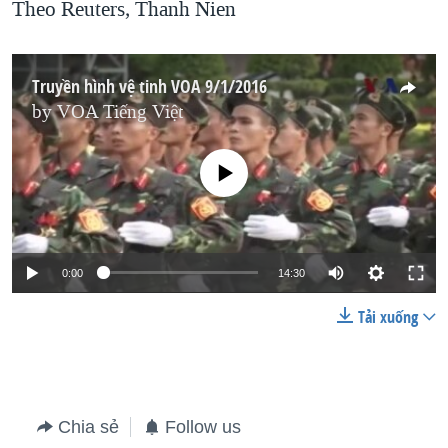
Theo Reuters, Thanh Nien
Truyền hình vệ tinh VOA 9/1/2016
by
VOA Tiếng Việt
No media source currently available
0:00
14:30
Tải xuống
Chia sẻ
Follow us