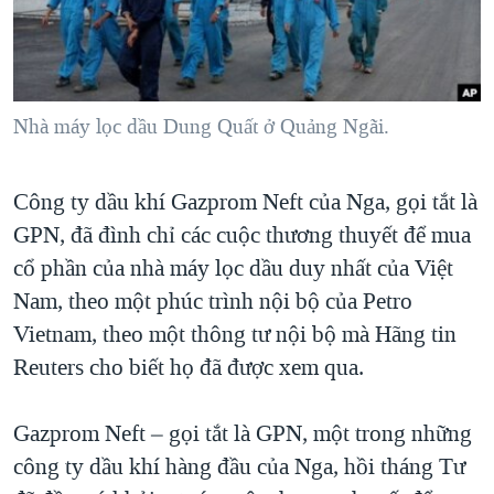
TẠI
VIDEO
"Tìm"
NGƯỜI VIỆT HẢI NGOẠI
HÀNH TRÌNH BẦU CỬ 2024
NGHE
ĐỜI SỐNG
MỘT NĂM CHIẾN TRANH TẠI DẢI GAZA
KINH TẾ
MẠNG XÃ HỘI
Nhà máy lọc dầu Dung Quất ở Quảng Ngãi.
GIẢI MÃ VÀNH ĐAI & CON ĐƯỜNG
KHOA HỌC
NGÀY TỊ NẠN THẾ GIỚI
SỨC KHOẺ
Công ty dầu khí Gazprom Neft của Nga, gọi tắt là
TRỊNH VĨNH BÌNH - NGƯỜI HẠ 'BÊN THẮNG CUỘC'
Ngôn ngữ khác
VĂN HOÁ
GPN, đã đình chỉ các cuộc thương thuyết để mua
GROUND ZERO – XƯA VÀ NAY
THỂ THAO
cổ phần của nhà máy lọc dầu duy nhất của Việt
CHI PHÍ CHIẾN TRANH AFGHANISTAN
Nam, theo một phúc trình nội bộ của Petro
GIÁO DỤC
CÁC GIÁ TRỊ CỘNG HÒA Ở VIỆT NAM
Vietnam, theo một thông tư nội bộ mà Hãng tin
Reuters cho biết họ đã được xem qua.
THƯỢNG ĐỈNH TRUMP-KIM TẠI VIỆT NAM
TRỊNH VĨNH BÌNH VS. CHÍNH PHỦ VIỆT NAM
Gazprom Neft – gọi tắt là GPN, một trong những
NGƯ DÂN VIỆT VÀ LÀN SÓNG TRỘM HẢI SÂM
công ty dầu khí hàng đầu của Nga, hồi tháng Tư
BÊN KIA QUỐC LỘ: TIẾNG VỌNG TỪ NÔNG THÔN MỸ