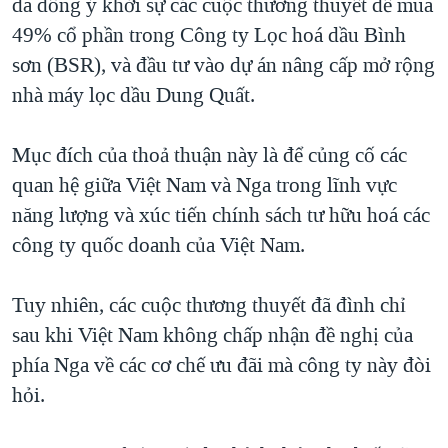
đã đồng ý khởi sự các cuộc thương thuyết để mua
QUAN HỆ VIỆT MỸ
49% cổ phần trong Công ty Lọc hoá dầu Bình
sơn (BSR), và đầu tư vào dự án nâng cấp mở rộng
nhà máy lọc dầu Dung Quất.
Mục đích của thoả thuận này là để củng cố các
quan hệ giữa Việt Nam và Nga trong lĩnh vực
năng lượng và xúc tiến chính sách tư hữu hoá các
công ty quốc doanh của Việt Nam.
Tuy nhiên, các cuộc thương thuyết đã đình chỉ
sau khi Việt Nam không chấp nhận đề nghị của
phía Nga về các cơ chế ưu đãi mà công ty này đòi
hỏi.