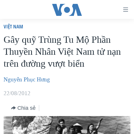
Đường
dẫn
VIỆT NAM
truy
TRANG CHỦ
Gây quỹ Trùng Tu Mộ Phần
cập
VIỆT NAM
Thuyền Nhân Việt Nam tử nạn
Tới
HOA KỲ
nội
trên đường vượt biển
BIỂN ĐÔNG
dung
THẾ GIỚI
chính
Nguyễn Phục Hưng
BLOG
Tới
22/08/2012
điều
DIỄN ĐÀN
hướng
MỤC
Chia sẻ
chính
CHUYÊN ĐỀ
TỰ DO BÁO CHÍ
Đi
HỌC TIẾNG ANH
VẠCH TRẦN TIN GIẢ
CHIẾN TRANH THƯƠNG MẠI CỦA MỸ: QUÁ KHỨ VÀ HIỆN
tới