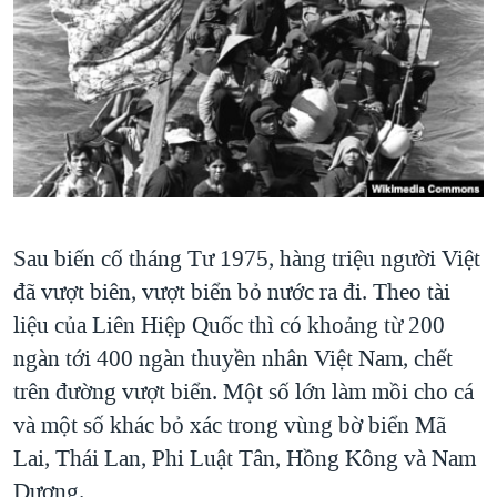
TẠI
VIDEO
"Tìm"
NGƯỜI VIỆT HẢI NGOẠI
HÀNH TRÌNH BẦU CỬ 2024
NGHE
ĐỜI SỐNG
MỘT NĂM CHIẾN TRANH TẠI DẢI GAZA
KINH TẾ
MẠNG XÃ HỘI
GIẢI MÃ VÀNH ĐAI & CON ĐƯỜNG
KHOA HỌC
NGÀY TỊ NẠN THẾ GIỚI
SỨC KHOẺ
TRỊNH VĨNH BÌNH - NGƯỜI HẠ 'BÊN THẮNG CUỘC'
Ngôn ngữ khác
VĂN HOÁ
GROUND ZERO – XƯA VÀ NAY
Sau biến cố tháng Tư 1975, hàng triệu người Việt
THỂ THAO
CHI PHÍ CHIẾN TRANH AFGHANISTAN
đã vượt biên, vượt biển bỏ nước ra đi. Theo tài
GIÁO DỤC
liệu của Liên Hiệp Quốc thì có khoảng từ 200
CÁC GIÁ TRỊ CỘNG HÒA Ở VIỆT NAM
ngàn tới 400 ngàn thuyền nhân Việt Nam, chết
THƯỢNG ĐỈNH TRUMP-KIM TẠI VIỆT NAM
trên đường vượt biển. Một số lớn làm mồi cho cá
TRỊNH VĨNH BÌNH VS. CHÍNH PHỦ VIỆT NAM
và một số khác bỏ xác trong vùng bờ biển Mã
NGƯ DÂN VIỆT VÀ LÀN SÓNG TRỘM HẢI SÂM
Lai, Thái Lan, Phi Luật Tân, Hồng Kông và Nam
BÊN KIA QUỐC LỘ: TIẾNG VỌNG TỪ NÔNG THÔN MỸ
Dương.