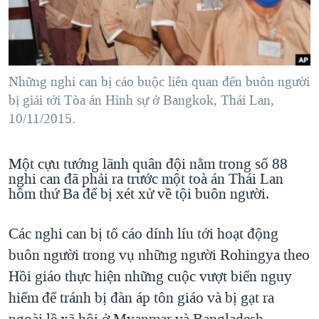
TẠI
VIDEO
"Tìm"
NGƯỜI VIỆT HẢI NGOẠI
HÀNH TRÌNH BẦU CỬ 2024
NGHE
ĐỜI SỐNG
MỘT NĂM CHIẾN TRANH TẠI DẢI GAZA
KINH TẾ
MẠNG XÃ HỘI
Những nghi can bị cáo buộc liên quan đến buôn người
GIẢI MÃ VÀNH ĐAI & CON ĐƯỜNG
KHOA HỌC
bị giải tới Tòa án Hình sự ở Bangkok, Thái Lan,
NGÀY TỊ NẠN THẾ GIỚI
10/11/2015.
SỨC KHOẺ
TRỊNH VĨNH BÌNH - NGƯỜI HẠ 'BÊN THẮNG CUỘC'
Ngôn ngữ khác
VĂN HOÁ
GROUND ZERO – XƯA VÀ NAY
Một cựu tướng lãnh quân đội nằm trong số 88
THỂ THAO
nghi can đã phải ra trước một toà án Thái Lan
CHI PHÍ CHIẾN TRANH AFGHANISTAN
hôm thứ Ba để bị xét xử về tội buôn người.
GIÁO DỤC
CÁC GIÁ TRỊ CỘNG HÒA Ở VIỆT NAM
Các nghi can bị tố cáo dính líu tới hoạt động
THƯỢNG ĐỈNH TRUMP-KIM TẠI VIỆT NAM
buôn người trong vụ những người Rohingya theo
TRỊNH VĨNH BÌNH VS. CHÍNH PHỦ VIỆT NAM
Hồi giáo thực hiện những cuộc vượt biển nguy
NGƯ DÂN VIỆT VÀ LÀN SÓNG TRỘM HẢI SÂM
hiểm để tránh bị đàn áp tôn giáo và bị gạt ra
BÊN KIA QUỐC LỘ: TIẾNG VỌNG TỪ NÔNG THÔN MỸ