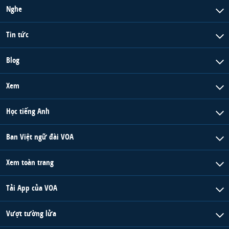
Nghe
Tin tức
Blog
Xem
Học tiếng Anh
Ban Việt ngữ đài VOA
Xem toàn trang
Tải App của VOA
Vượt tường lửa