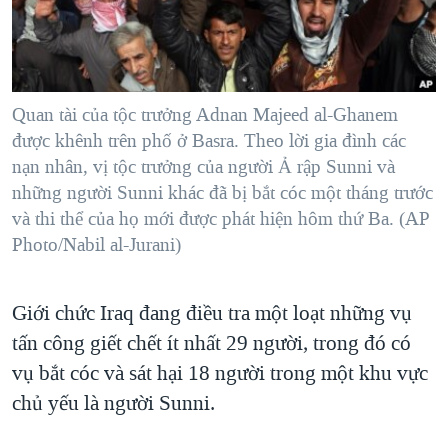
TẠI
VIDEO
"Tìm"
NGƯỜI VIỆT HẢI NGOẠI
HÀNH TRÌNH BẦU CỬ 2024
NGHE
ĐỜI SỐNG
MỘT NĂM CHIẾN TRANH TẠI DẢI GAZA
KINH TẾ
MẠNG XÃ HỘI
Quan tài của tộc trưởng Adnan Majeed al-Ghanem
GIẢI MÃ VÀNH ĐAI & CON ĐƯỜNG
KHOA HỌC
được khênh trên phố ở Basra. Theo lời gia đình các
NGÀY TỊ NẠN THẾ GIỚI
nạn nhân, vị tộc trưởng của người Ả rập Sunni và
SỨC KHOẺ
TRỊNH VĨNH BÌNH - NGƯỜI HẠ 'BÊN THẮNG CUỘC'
những người Sunni khác đã bị bắt cóc một tháng trước
Ngôn ngữ khác
VĂN HOÁ
và thi thể của họ mới được phát hiện hôm thứ Ba. (AP
GROUND ZERO – XƯA VÀ NAY
THỂ THAO
Photo/Nabil al-Jurani)
CHI PHÍ CHIẾN TRANH AFGHANISTAN
GIÁO DỤC
CÁC GIÁ TRỊ CỘNG HÒA Ở VIỆT NAM
Giới chức Iraq đang điều tra một loạt những vụ
THƯỢNG ĐỈNH TRUMP-KIM TẠI VIỆT NAM
tấn công giết chết ít nhất 29 người, trong đó có
TRỊNH VĨNH BÌNH VS. CHÍNH PHỦ VIỆT NAM
vụ bắt cóc và sát hại 18 người trong một khu vực
chủ yếu là người Sunni.
NGƯ DÂN VIỆT VÀ LÀN SÓNG TRỘM HẢI SÂM
BÊN KIA QUỐC LỘ: TIẾNG VỌNG TỪ NÔNG THÔN MỸ