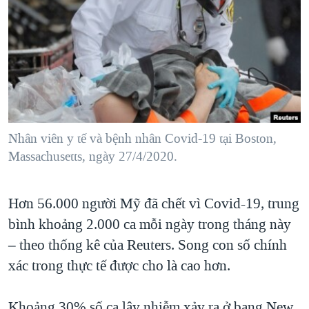
TẠI
VIDEO
"Tìm"
NGƯỜI VIỆT HẢI NGOẠI
HÀNH TRÌNH BẦU CỬ 2024
NGHE
ĐỜI SỐNG
MỘT NĂM CHIẾN TRANH TẠI DẢI GAZA
KINH TẾ
MẠNG XÃ HỘI
GIẢI MÃ VÀNH ĐAI & CON ĐƯỜNG
KHOA HỌC
NGÀY TỊ NẠN THẾ GIỚI
SỨC KHOẺ
TRỊNH VĨNH BÌNH - NGƯỜI HẠ 'BÊN THẮNG CUỘC'
Nhân viên y tế và bệnh nhân Covid-19 tại Boston,
Ngôn ngữ khác
VĂN HOÁ
GROUND ZERO – XƯA VÀ NAY
Massachusetts, ngày 27/4/2020.
THỂ THAO
CHI PHÍ CHIẾN TRANH AFGHANISTAN
GIÁO DỤC
Hơn 56.000 người Mỹ đã chết vì Covid-19, trung
CÁC GIÁ TRỊ CỘNG HÒA Ở VIỆT NAM
bình khoảng 2.000 ca mỗi ngày trong tháng này
THƯỢNG ĐỈNH TRUMP-KIM TẠI VIỆT NAM
– theo thống kê của Reuters. Song con số chính
TRỊNH VĨNH BÌNH VS. CHÍNH PHỦ VIỆT NAM
xác trong thực tế được cho là cao hơn.
NGƯ DÂN VIỆT VÀ LÀN SÓNG TRỘM HẢI SÂM
BÊN KIA QUỐC LỘ: TIẾNG VỌNG TỪ NÔNG THÔN MỸ
Khoảng 30% số ca lây nhiễm xảy ra ở bang New