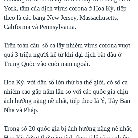
York, tâm của dịch virus corona ở Hoa Kỳ, tiếp
QUAN HỆ VIỆT MỸ
theo là các bang New Jersey, Massachusetts,
California và Pennsylvania.
Trên toàn cầu, số ca lây nhiễm virus corona vượt
quá 3 triệu người kể từ khi đại dịch bắt đầu ở
Trung Quốc vào cuối năm ngoái.
Hoa Kỳ, với dân số lớn thứ ba thế giới, có số ca
nhiễm cao gấp năm lần so với các quốc gia chịu
ảnh hưởng nặng nề nhất, tiếp theo là Ý, Tây Ban
Nha và Pháp.
Trong số 20 quốc gia bị ảnh hưởng nặng nề nhất,
Hoa Kỳ đứng thứ năm tính theo tỉ lệ số ca nhiễm