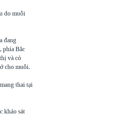
ều do muỗi
ka đang
 phía Bắc
hị và có
nở cho muỗi.
mang thai tại
c khảo sát