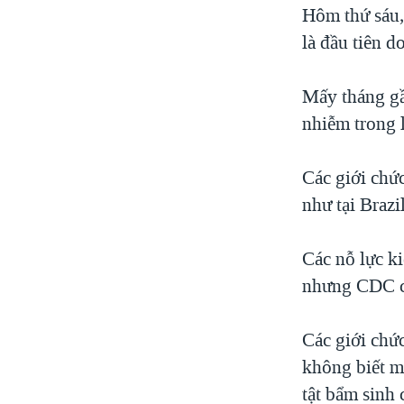
Hôm thứ sáu,
là đầu tiên 
Mấy tháng gầ
nhiễm trong 
Các giới chứ
như tại Braz
Các nỗ lực ki
nhưng CDC ch
Các giới chứ
không biết m
tật bẩm sinh 