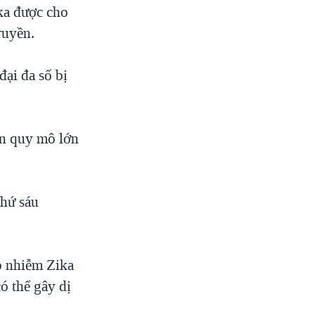
ika được cho
ruyền.
ại đa số bị
ên quy mô lớn
thứ sáu
p nhiễm Zika
ó thể gây dị