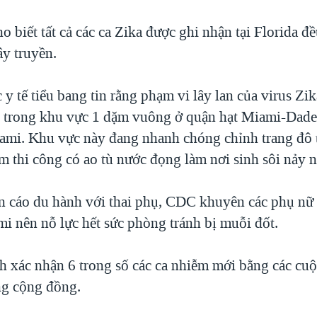
 biết tất cả các ca Zika được ghi nhận tại Florida đ
ây truyền.
 y tế tiểu bang tin rằng phạm vi lây lan của virus Zi
trong khu vực 1 dặm vuông ở quận hạt Miami-Dade,
ami. Khu vực này đang nhanh chóng chỉnh trang đô t
ểm thi công có ao tù nước đọng làm nơi sinh sôi nảy 
 cáo du hành với thai phụ, CDC khuyên các phụ nữ 
i nên nỗ lực hết sức phòng tránh bị muỗi đốt.
ch xác nhận 6 trong số các ca nhiễm mới bằng các cuộ
ng cộng đồng.