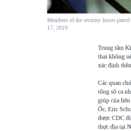
VIỆT NAM
NGƯ DÂN VIỆT VÀ LÀN SÓNG
Members of the security forces patrol
TRỘM HẢI SÂM
17, 2019.
BÊN KIA QUỐC LỘ: TIẾNG VỌNG
TỪ NÔNG THÔN MỸ
Trung tâm K
QUAN HỆ VIỆT MỸ
thai không n
xác định thêm
Các quan chứ
tổng số ca n
giúp của liên
Ốc, Eric Schu
được CDC điề
thực địa tại 