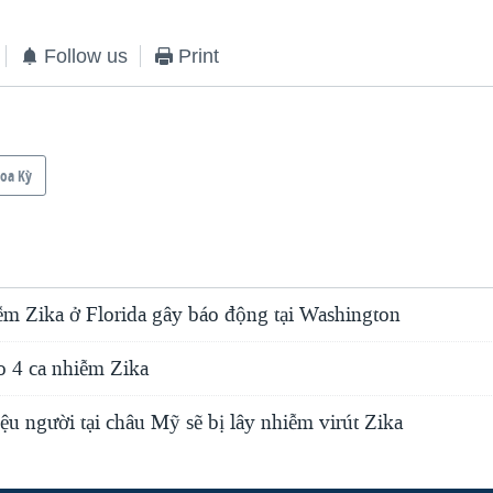
Follow us
Print
oa Kỳ
iễm Zika ở Florida gây báo động tại Washington
o 4 ca nhiễm Zika
ệu người tại châu Mỹ sẽ bị lây nhiễm virút Zika