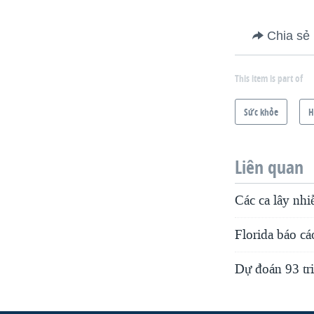
Chia sẻ
This item is part of
Sức khỏe
H
Liên quan
Các ca lây nh
Florida báo cá
Dự đoán 93 tri