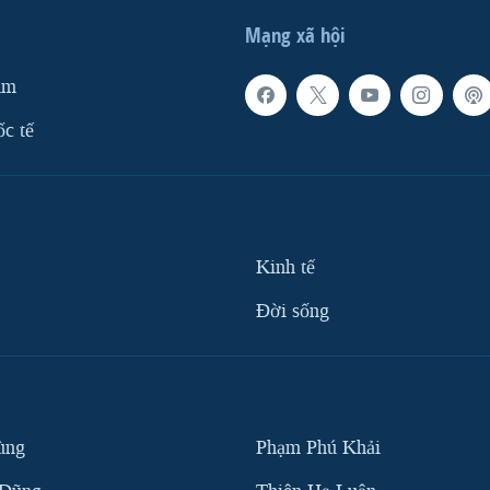
Mạng xã hội
am
ốc tế
Kinh tế
Ðời sống
ùng
Phạm Phú Khải