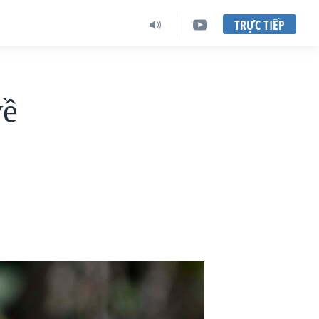
TRỰC TIẾP
về