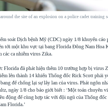
 around the site of an explosion on a police cadet training
iểm soát Dịch bệnh Mỹ (CDC) ngày 1/8 khuyến cáo
ên tới một khu vực tại bang Florida Đông Nam Hoa K
 các ca nhiễm virus Zika.
c Florida đã phát hiện thêm 10 trường hợp bị virus 
hiễm lên thành 14 khiến Thống đốc Rick Scott phải yê
 bang để chống lại sự lây lan của virus. Phát ngôn n
ltz, ngày 1/8 cho báo giới biết : ‘Một toán chuyên v
u động để cùng hợp tác với đội ngũ của Thống đốc 
Nam Florida.’