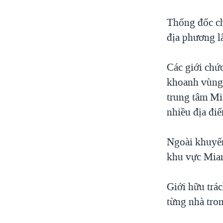
Thống đốc cho
địa phương l
Các giới chức
khoanh vùng 
trung tâm Mi
nhiều địa đi
Ngoài khuyến
khu vực Miam
Giới hữu trá
từng nhà tro