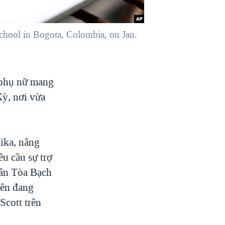
 school in Bogota, Colombia, on Jan.
 phụ nữ mang
ỳ, nơi vừa
Zika, nâng
u cầu sự trợ
hân Tòa Bạch
iên đang
Scott trên