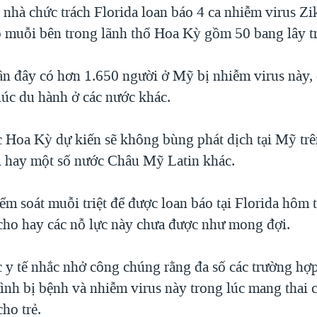
 nhà chức trách Florida loan báo 4 ca nhiễm virus Z
do muỗi bên trong lãnh thổ Hoa Kỳ gồm 50 bang lây t
n đây có hơn 1.650 người ở Mỹ bị nhiễm virus này, đ
lúc du hành ở các nước khác.
c Hoa Kỳ dự kiến sẽ không bùng phát dịch tại Mỹ tr
il hay một số nước Châu Mỹ Latin khác.
ểm soát muỗi triệt để được loan báo tại Florida hôm 
o hay các nỗ lực này chưa được như mong đợi.
c y tế nhắc nhở công chúng rằng đa số các trường hợ
ình bị bệnh và nhiễm virus này trong lúc mang thai c
cho trẻ.