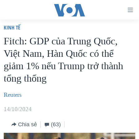
Đường
dẫn
KINH TẾ
truy
TRANG CHỦ
Fitch: GDP của Trung Quốc,
cập
VIỆT NAM
Việt Nam, Hàn Quốc có thể
Tới
HOA KỲ
nội
giảm 1% nếu Trump trở thành
BIỂN ĐÔNG
dung
tổng thống
THẾ GIỚI
chính
BLOG
Tới
Reuters
điều
DIỄN ĐÀN
hướng
14/10/2024
MỤC
chính
CHUYÊN ĐỀ
TỰ DO BÁO CHÍ
Chia sẻ
(63)
Đi
HỌC TIẾNG ANH
VẠCH TRẦN TIN GIẢ
CHIẾN TRANH THƯƠNG MẠI CỦA MỸ: QUÁ KHỨ VÀ HIỆN
tới