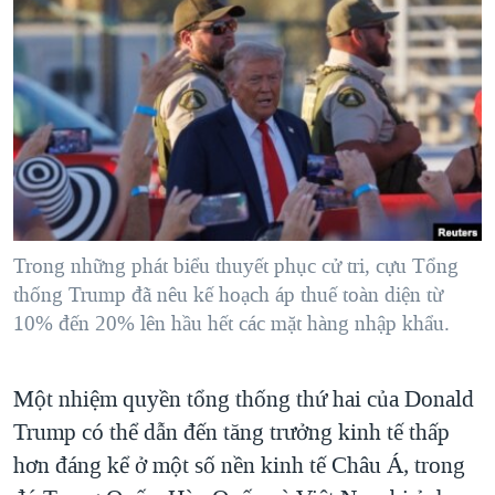
TẠI
VIDEO
"Tìm"
NGƯỜI VIỆT HẢI NGOẠI
HÀNH TRÌNH BẦU CỬ 2024
NGHE
ĐỜI SỐNG
MỘT NĂM CHIẾN TRANH TẠI DẢI GAZA
KINH TẾ
MẠNG XÃ HỘI
GIẢI MÃ VÀNH ĐAI & CON ĐƯỜNG
KHOA HỌC
NGÀY TỊ NẠN THẾ GIỚI
SỨC KHOẺ
TRỊNH VĨNH BÌNH - NGƯỜI HẠ 'BÊN THẮNG CUỘC'
Ngôn ngữ khác
VĂN HOÁ
GROUND ZERO – XƯA VÀ NAY
THỂ THAO
Trong những phát biểu thuyết phục cử tri, cựu Tổng
CHI PHÍ CHIẾN TRANH AFGHANISTAN
thống Trump đã nêu kế hoạch áp thuế toàn diện từ
GIÁO DỤC
10% đến 20% lên hầu hết các mặt hàng nhập khẩu.
CÁC GIÁ TRỊ CỘNG HÒA Ở VIỆT NAM
THƯỢNG ĐỈNH TRUMP-KIM TẠI VIỆT NAM
Một nhiệm quyền tổng thống thứ hai của Donald
TRỊNH VĨNH BÌNH VS. CHÍNH PHỦ VIỆT NAM
Trump có thể dẫn đến tăng trưởng kinh tế thấp
NGƯ DÂN VIỆT VÀ LÀN SÓNG TRỘM HẢI SÂM
hơn đáng kể ở một số nền kinh tế Châu Á, trong
BÊN KIA QUỐC LỘ: TIẾNG VỌNG TỪ NÔNG THÔN MỸ