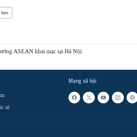
t Nam
rưởng ASEAN khai mạc tại Hà Nội
Mạng xã hội
am
ốc tế