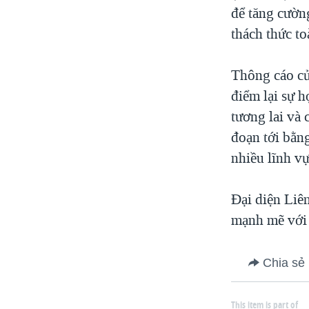
để tăng cườn
thách thức to
Thông cáo củ
điểm lại sự 
tương lai và 
đoạn tới bằn
nhiều lĩnh vự
Đại diện Liê
mạnh mẽ với 
Chia sẻ
This item is part of