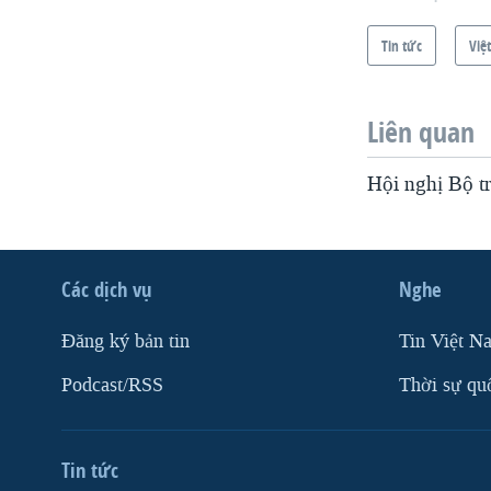
Tin tức
Việ
Liên quan
Hội nghị Bộ t
Các dịch vụ
Nghe
Ðăng ký bản tin
Tin Việt N
Podcast/RSS
Thời sự qu
Tin tức