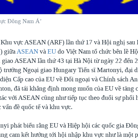
vực Đông Nam Á’
 Khu vực ASEAN (ARF) lần thứ 17 và Hội nghị sau 
) giữa
ASEAN
và
EU
do Việt Nam tổ chức bên lề Hộ
 giao ASEAN lần thứ 43 tại Hà Nội từ ngày 22 đến 2
 trưởng Ngoại giao Hungary Tiến sĩ Martonyi, đại 
 diện Cấp cao của EU về Đối ngoại và Chính sách An
hton, đã tái khẳng định mong muốn của EU về tăng 
 tác với ASEAN cũng như tiếp tục theo đuổi sự phối 
c vấn đề quốc tế và khu vực.
onyi phát biểu rằng EU và Hiệp hội các quốc gia Đ
g cam kết hướng tới hội nhập khu vực như là một 