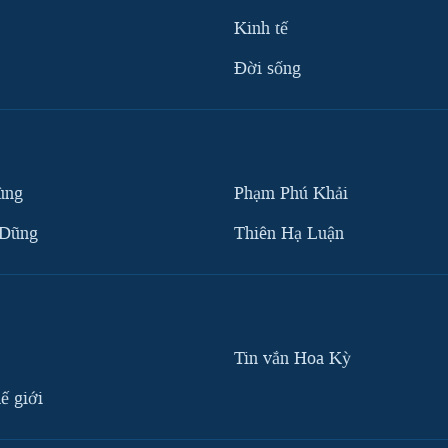
Kinh tế
Ðời sống
ùng
Phạm Phú Khải
 Dũng
Thiên Hạ Luận
Tin vắn Hoa Kỳ
ế giới