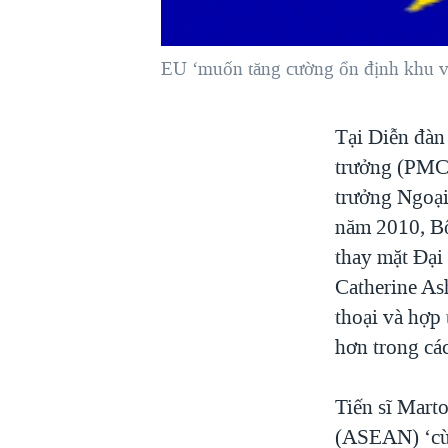
VIỆT NAM
NGƯ DÂN VIỆT VÀ LÀN SÓNG
EU ‘muốn tăng cường ổn định khu 
TRỘM HẢI SÂM
BÊN KIA QUỐC LỘ: TIẾNG VỌNG
Tại Diễn đàn
TỪ NÔNG THÔN MỸ
trưởng (PMC
QUAN HỆ VIỆT MỸ
trưởng Ngoại
năm 2010, Bộ
thay mặt Đại
Catherine As
thoại và hợp
hơn trong cá
Tiến sĩ Mart
(ASEAN) ‘cùn