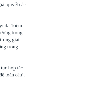
iải quyết các
yi đã ‘kiểm
hướng trong
trong giai
ơng trong
tục hợp tác
ề toàn cầu’.