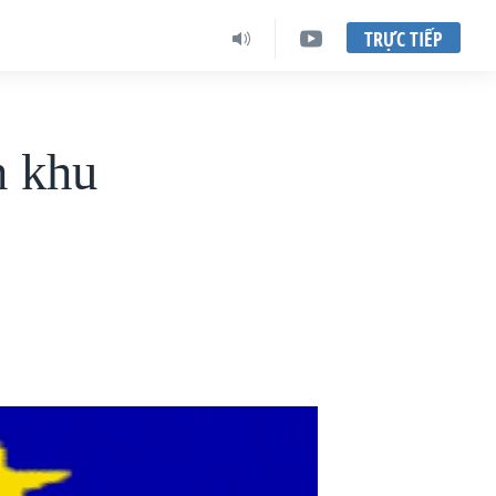
TRỰC TIẾP
h khu