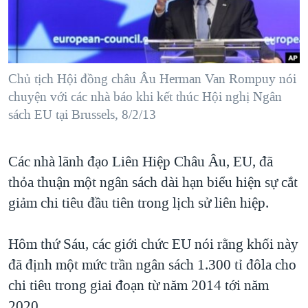
TẠI
VIDEO
"Tìm"
NGƯỜI VIỆT HẢI NGOẠI
HÀNH TRÌNH BẦU CỬ 2024
NGHE
ĐỜI SỐNG
MỘT NĂM CHIẾN TRANH TẠI DẢI GAZA
KINH TẾ
MẠNG XÃ HỘI
Chủ tịch Hội đồng châu Âu Herman Van Rompuy nói
GIẢI MÃ VÀNH ĐAI & CON ĐƯỜNG
KHOA HỌC
chuyện với các nhà báo khi kết thúc Hội nghị Ngân
NGÀY TỊ NẠN THẾ GIỚI
sách EU tại Brussels, 8/2/13
SỨC KHOẺ
TRỊNH VĨNH BÌNH - NGƯỜI HẠ 'BÊN THẮNG CUỘC'
Ngôn ngữ khác
VĂN HOÁ
GROUND ZERO – XƯA VÀ NAY
Các nhà lãnh đạo Liên Hiệp Châu Âu, EU, đã
THỂ THAO
CHI PHÍ CHIẾN TRANH AFGHANISTAN
thỏa thuận một ngân sách dài hạn biểu hiện sự cắt
GIÁO DỤC
giảm chi tiêu đầu tiên trong lịch sử liên hiệp.
CÁC GIÁ TRỊ CỘNG HÒA Ở VIỆT NAM
THƯỢNG ĐỈNH TRUMP-KIM TẠI VIỆT NAM
Hôm thứ Sáu, các giới chức EU nói rằng khối này
TRỊNH VĨNH BÌNH VS. CHÍNH PHỦ VIỆT NAM
đã định một mức trần ngân sách 1.300 tỉ đôla cho
NGƯ DÂN VIỆT VÀ LÀN SÓNG TRỘM HẢI SÂM
chi tiêu trong giai đoạn từ năm 2014 tới năm
BÊN KIA QUỐC LỘ: TIẾNG VỌNG TỪ NÔNG THÔN MỸ
2020.