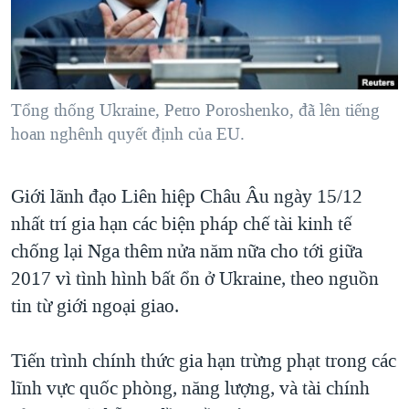
TẠI
VIDEO
"Tìm"
NGƯỜI VIỆT HẢI NGOẠI
HÀNH TRÌNH BẦU CỬ 2024
NGHE
ĐỜI SỐNG
MỘT NĂM CHIẾN TRANH TẠI DẢI GAZA
KINH TẾ
MẠNG XÃ HỘI
GIẢI MÃ VÀNH ĐAI & CON ĐƯỜNG
Tổng thống Ukraine, Petro Poroshenko, đã lên tiếng
KHOA HỌC
hoan nghênh quyết định của EU.
NGÀY TỊ NẠN THẾ GIỚI
SỨC KHOẺ
TRỊNH VĨNH BÌNH - NGƯỜI HẠ 'BÊN THẮNG CUỘC'
Ngôn ngữ khác
VĂN HOÁ
Giới lãnh đạo Liên hiệp Châu Âu ngày 15/12
GROUND ZERO – XƯA VÀ NAY
THỂ THAO
nhất trí gia hạn các biện pháp chế tài kinh tế
CHI PHÍ CHIẾN TRANH AFGHANISTAN
chống lại Nga thêm nửa năm nữa cho tới giữa
GIÁO DỤC
CÁC GIÁ TRỊ CỘNG HÒA Ở VIỆT NAM
2017 vì tình hình bất ổn ở Ukraine, theo nguồn
THƯỢNG ĐỈNH TRUMP-KIM TẠI VIỆT NAM
tin từ giới ngoại giao.
TRỊNH VĨNH BÌNH VS. CHÍNH PHỦ VIỆT NAM
Tiến trình chính thức gia hạn trừng phạt trong các
NGƯ DÂN VIỆT VÀ LÀN SÓNG TRỘM HẢI SÂM
lĩnh vực quốc phòng, năng lượng, và tài chính
BÊN KIA QUỐC LỘ: TIẾNG VỌNG TỪ NÔNG THÔN MỸ