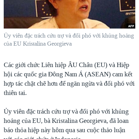
TẠI
VIDEO
"Tìm"
NGƯỜI VIỆT HẢI NGOẠI
HÀNH TRÌNH BẦU CỬ 2024
NGHE
ĐỜI SỐNG
MỘT NĂM CHIẾN TRANH TẠI DẢI GAZA
KINH TẾ
MẠNG XÃ HỘI
Ủy viên đặc trách cứu trợ và đối phó với khủng hoảng
GIẢI MÃ VÀNH ĐAI & CON ĐƯỜNG
KHOA HỌC
của EU Kristalina Georgieva
NGÀY TỊ NẠN THẾ GIỚI
SỨC KHOẺ
TRỊNH VĨNH BÌNH - NGƯỜI HẠ 'BÊN THẮNG CUỘC'
Ngôn ngữ khác
VĂN HOÁ
Các giới chức Liên hiệp ÂU Châu (EU) và Hiệp
GROUND ZERO – XƯA VÀ NAY
hội các quốc gia Đông Nam Á (ASEAN) cam kết
THỂ THAO
CHI PHÍ CHIẾN TRANH AFGHANISTAN
hợp tác chặt chẽ hơn để ngăn ngừa và đối phó với
GIÁO DỤC
CÁC GIÁ TRỊ CỘNG HÒA Ở VIỆT NAM
thiên tai.
THƯỢNG ĐỈNH TRUMP-KIM TẠI VIỆT NAM
Ủy viên đặc trách cứu trợ và đối phó với khủng
TRỊNH VĨNH BÌNH VS. CHÍNH PHỦ VIỆT NAM
hoảng của EU, bà Kristalina Georgieva, đã loan
NGƯ DÂN VIỆT VÀ LÀN SÓNG TRỘM HẢI SÂM
báo thỏa hiệp này hôm qua sau cuộc thảo luận
BÊN KIA QUỐC LỘ: TIẾNG VỌNG TỪ NÔNG THÔN MỸ