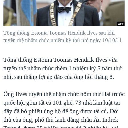
TẠI
VIDEO
"Tìm"
NGƯỜI VIỆT HẢI NGOẠI
HÀNH TRÌNH BẦU CỬ 2024
NGHE
ĐỜI SỐNG
MỘT NĂM CHIẾN TRANH TẠI DẢI GAZA
KINH TẾ
MẠNG XÃ HỘI
Tổng thống Estonia Toomas Hendrik Ilves sau khi
GIẢI MÃ VÀNH ĐAI & CON ĐƯỜNG
KHOA HỌC
tuyên thệ nhậm chức nhiệm kỳ thứ nhì ngày 10/10/11
NGÀY TỊ NẠN THẾ GIỚI
SỨC KHOẺ
TRỊNH VĨNH BÌNH - NGƯỜI HẠ 'BÊN THẮNG CUỘC'
Ngôn ngữ khác
VĂN HOÁ
Tổng thống Estonia Toomas Hendrik Ilves vừa
GROUND ZERO – XƯA VÀ NAY
tuyên thệ nhậm chức thêm 1 nhiệm kỳ 5 năm thứ
THỂ THAO
CHI PHÍ CHIẾN TRANH AFGHANISTAN
nhì, sau thắng lợi áp đảo của ông hồi tháng 8.
GIÁO DỤC
CÁC GIÁ TRỊ CỘNG HÒA Ở VIỆT NAM
Ông Ilves tuyên thệ nhậm chức hôm thứ Hai trước
THƯỢNG ĐỈNH TRUMP-KIM TẠI VIỆT NAM
quốc hội gồm tất cả 101 ghế, 73 nhà làm luật tại
TRỊNH VĨNH BÌNH VS. CHÍNH PHỦ VIỆT NAM
đây đã bỏ phiếu ủng hộ để ông được tái cử. Đối
NGƯ DÂN VIỆT VÀ LÀN SÓNG TRỘM HẢI SÂM
thủ của ông, phó thủ lãnh đảng châu Âu Indrek
BÊN KIA QUỐC LỘ: TIẾNG VỌNG TỪ NÔNG THÔN MỸ