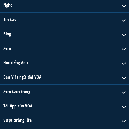
Nghe
Tin tức
Blog
Xem
Học tiếng Anh
Ban Việt ngữ đài VOA
Xem toàn trang
Tải App của VOA
Vượt tường lửa