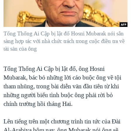
TẠI
VIDEO
"Tìm"
NGƯỜI VIỆT HẢI NGOẠI
HÀNH TRÌNH BẦU CỬ 2024
NGHE
ĐỜI SỐNG
MỘT NĂM CHIẾN TRANH TẠI DẢI GAZA
KINH TẾ
MẠNG XÃ HỘI
Tổng Thống Ai Cập bị lật đổ Hosni Mubarak nói sẵn
GIẢI MÃ VÀNH ĐAI & CON ĐƯỜNG
KHOA HỌC
sàng hợp tác với nhà chức trách trong cuộc điều tra về
NGÀY TỊ NẠN THẾ GIỚI
tài sản của ông
SỨC KHOẺ
TRỊNH VĨNH BÌNH - NGƯỜI HẠ 'BÊN THẮNG CUỘC'
Ngôn ngữ khác
VĂN HOÁ
GROUND ZERO – XƯA VÀ NAY
Tổng Thống Ai Cập bị lật đổ, ông Hosni
THỂ THAO
CHI PHÍ CHIẾN TRANH AFGHANISTAN
Mubarak, bác bỏ những lời cáo buộc ông về tội
GIÁO DỤC
tham nhũng, trong bài diễn văn đầu tiên từ khi
CÁC GIÁ TRỊ CỘNG HÒA Ở VIỆT NAM
những người biểu tình buộc ông phải rời bỏ
THƯỢNG ĐỈNH TRUMP-KIM TẠI VIỆT NAM
chính trường hồi tháng Hai.
TRỊNH VĨNH BÌNH VS. CHÍNH PHỦ VIỆT NAM
NGƯ DÂN VIỆT VÀ LÀN SÓNG TRỘM HẢI SÂM
Lên tiếng trên một chương trình tin tức của Đài
BÊN KIA QUỐC LỘ: TIẾNG VỌNG TỪ NÔNG THÔN MỸ
Al-Arabiya hôm nay, ông Mubarak nói ông sẽ