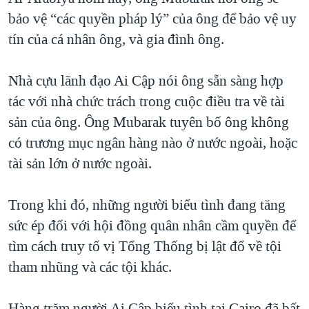
bảo vệ “các quyền pháp lý” của ông để bảo vệ uy
QUAN HỆ VIỆT MỸ
tín của cá nhân ông, và gia đình ông.
Nhà cựu lãnh đạo Ai Cập nói ông sẵn sàng hợp
tác với nhà chức trách trong cuộc điều tra về tài
sản của ông. Ông Mubarak tuyên bố ông không
có trương mục ngân hàng nào ở nước ngoài, hoặc
tài sản lớn ở nước ngoài.
Trong khi đó, những người biểu tình đang tăng
sức ép đối với hội đồng quân nhân cầm quyền để
tìm cách truy tố vị Tổng Thống bị lật đổ về tội
tham nhũng và các tội khác.
Hàng trăm người Ai Cập biểu tình tại Cairo đã bất