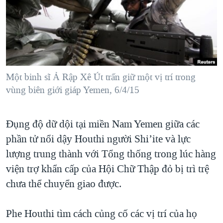
TẠI
VIDEO
"Tìm"
NGƯỜI VIỆT HẢI NGOẠI
HÀNH TRÌNH BẦU CỬ 2024
NGHE
ĐỜI SỐNG
MỘT NĂM CHIẾN TRANH TẠI DẢI GAZA
KINH TẾ
MẠNG XÃ HỘI
GIẢI MÃ VÀNH ĐAI & CON ĐƯỜNG
KHOA HỌC
NGÀY TỊ NẠN THẾ GIỚI
Một binh sĩ Ả Rập Xê Út trấn giữ một vị trí trong
SỨC KHOẺ
vùng biên giới giáp Yemen, 6/4/15
TRỊNH VĨNH BÌNH - NGƯỜI HẠ 'BÊN THẮNG CUỘC'
Ngôn ngữ khác
VĂN HOÁ
GROUND ZERO – XƯA VÀ NAY
THỂ THAO
Đụng độ dữ dội tại miền Nam Yemen giữa các
CHI PHÍ CHIẾN TRANH AFGHANISTAN
GIÁO DỤC
phần tử nổi dậy Houthi người Shi’ite và lực
CÁC GIÁ TRỊ CỘNG HÒA Ở VIỆT NAM
lượng trung thành với Tổng thống trong lúc hàng
THƯỢNG ĐỈNH TRUMP-KIM TẠI VIỆT NAM
viện trợ khẩn cấp của Hội Chữ Thập đỏ bị trì trệ
chưa thể chuyển giao được.
TRỊNH VĨNH BÌNH VS. CHÍNH PHỦ VIỆT NAM
NGƯ DÂN VIỆT VÀ LÀN SÓNG TRỘM HẢI SÂM
Phe Houthi tìm cách củng cố các vị trí của họ
BÊN KIA QUỐC LỘ: TIẾNG VỌNG TỪ NÔNG THÔN MỸ