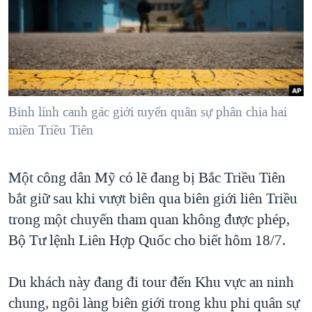
TẠI
VIDEO
"Tìm"
NGƯỜI VIỆT HẢI NGOẠI
HÀNH TRÌNH BẦU CỬ 2024
NGHE
ĐỜI SỐNG
MỘT NĂM CHIẾN TRANH TẠI DẢI GAZA
KINH TẾ
MẠNG XÃ HỘI
GIẢI MÃ VÀNH ĐAI & CON ĐƯỜNG
KHOA HỌC
NGÀY TỊ NẠN THẾ GIỚI
Binh lính canh gác giới tuyến quân sự phân chia hai
SỨC KHOẺ
miền Triều Tiên
TRỊNH VĨNH BÌNH - NGƯỜI HẠ 'BÊN THẮNG CUỘC'
Ngôn ngữ khác
VĂN HOÁ
GROUND ZERO – XƯA VÀ NAY
THỂ THAO
Một công dân Mỹ có lẽ đang bị Bắc Triều Tiên
CHI PHÍ CHIẾN TRANH AFGHANISTAN
GIÁO DỤC
bắt giữ sau khi vượt biên qua biên giới liên Triều
CÁC GIÁ TRỊ CỘNG HÒA Ở VIỆT NAM
trong một chuyến tham quan không được phép,
THƯỢNG ĐỈNH TRUMP-KIM TẠI VIỆT NAM
Bộ Tư lệnh Liên Hợp Quốc cho biết hôm 18/7.
TRỊNH VĨNH BÌNH VS. CHÍNH PHỦ VIỆT NAM
Du khách này đang đi tour đến Khu vực an ninh
NGƯ DÂN VIỆT VÀ LÀN SÓNG TRỘM HẢI SÂM
chung, ngôi làng biên giới trong khu phi quân sự
BÊN KIA QUỐC LỘ: TIẾNG VỌNG TỪ NÔNG THÔN MỸ