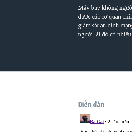
VIỆT NAM
Máy bay không người 
được các cơ quan chí
NGƯ DÂN VIỆT VÀ LÀN SÓNG
TRỘM HẢI SÂM
giám sát an ninh mạ
người lái đó có nhiều 
BÊN KIA QUỐC LỘ: TIẾNG VỌNG
TỪ NÔNG THÔN MỸ
QUAN HỆ VIỆT MỸ
Diễn đàn