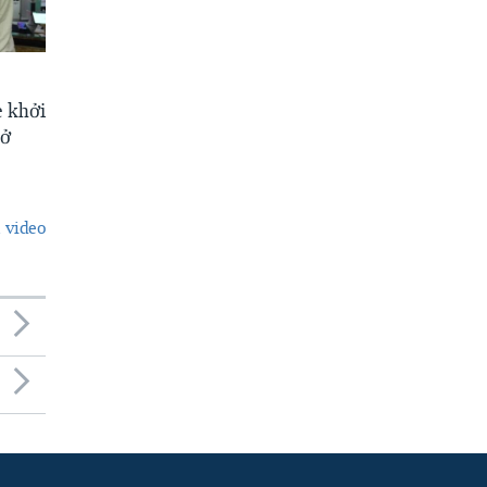
 khởi
 ở
 video