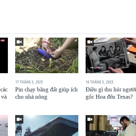
17 THÁNG 3, 2025
16 THÁNG 3, 2025
 các
Pin chạy bằng đất giúp ích
Điều gì thu hút ngườ
 và
cho nhà nông
gốc Hoa đến Texas?