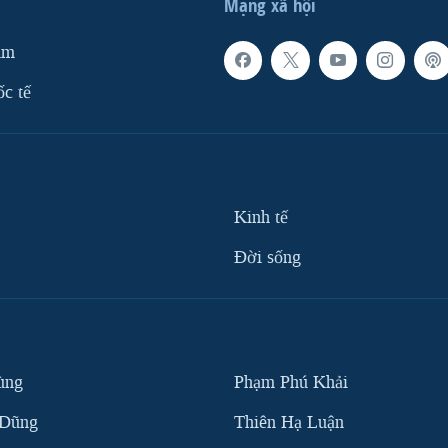
Mạng xã hội
am
ốc tế
Kinh tế
Ðời sống
ùng
Phạm Phú Khải
 Dũng
Thiên Hạ Luận