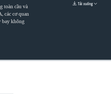
Tải xuống
g toàn cầu và
EMBED
, các cơ quan
y bay không