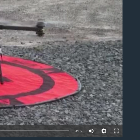
lable
3:15