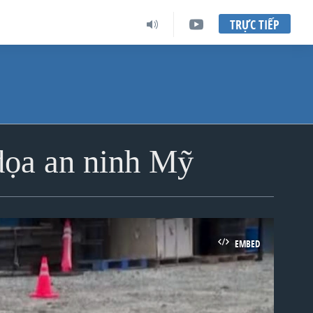
TRỰC TIẾP
dọa an ninh Mỹ
EMBED