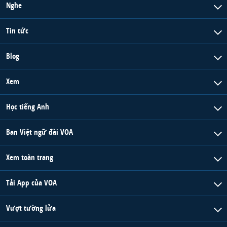
Nghe
Tin tức
Blog
Xem
Học tiếng Anh
Ban Việt ngữ đài VOA
Xem toàn trang
Tải App của VOA
Vượt tường lửa