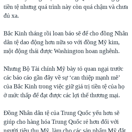
tiền tệ nhưng quá trình này còn quá chậm và chưa
QUAN HỆ VIỆT MỸ
đủ xa.
Bắc Kinh tháng rồi loan báo sẽ để cho đồng Nhân
dân tệ dao động hơn nữa so với đồng Mỹ kim,
một động thái được Washington hoan nghênh.
Nhưng Bộ Tài chính Mỹ bày tỏ quan ngại trước
các báo cáo gần đây về sự ‘can thiệp mạnh mẽ’
của Bắc Kinh trong việc giữ giá trị tiền tệ của họ
ở mức thấp để đạt được các lợi thế thương mại.
Đồng Nhân dân tệ của Trung Quốc yếu hơn sẽ
giúp cho hàng hóa Trung Quốc rẻ hơn đối với
người tiêu thụ Mỹ, làm cho các sản phẩm Mỹ đắt