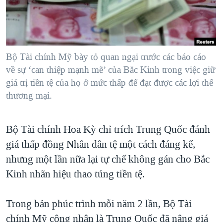
TẠI
VIDEO
"Tìm"
NGƯỜI VIỆT HẢI NGOẠI
HÀNH TRÌNH BẦU CỬ 2024
NGHE
ĐỜI SỐNG
MỘT NĂM CHIẾN TRANH TẠI DẢI GAZA
KINH TẾ
MẠNG XÃ HỘI
Bộ Tài chính Mỹ bày tỏ quan ngại trước các báo cáo
GIẢI MÃ VÀNH ĐAI & CON ĐƯỜNG
KHOA HỌC
về sự ‘can thiệp mạnh mẽ’ của Bắc Kinh trong việc giữ
NGÀY TỊ NẠN THẾ GIỚI
giá trị tiền tệ của họ ở mức thấp để đạt được các lợi thế
SỨC KHOẺ
TRỊNH VĨNH BÌNH - NGƯỜI HẠ 'BÊN THẮNG CUỘC'
thương mại.
Ngôn ngữ khác
VĂN HOÁ
GROUND ZERO – XƯA VÀ NAY
THỂ THAO
Bộ Tài chính Hoa Kỳ chỉ trích Trung Quốc đánh
CHI PHÍ CHIẾN TRANH AFGHANISTAN
GIÁO DỤC
giá thấp đồng Nhân dân tệ một cách đáng kể,
CÁC GIÁ TRỊ CỘNG HÒA Ở VIỆT NAM
nhưng một lần nữa lại tự chế không gán cho Bắc
THƯỢNG ĐỈNH TRUMP-KIM TẠI VIỆT NAM
Kinh nhãn hiệu thao túng tiền tệ.
TRỊNH VĨNH BÌNH VS. CHÍNH PHỦ VIỆT NAM
NGƯ DÂN VIỆT VÀ LÀN SÓNG TRỘM HẢI SÂM
Trong bản phúc trình mỗi năm 2 lần, Bộ Tài
chính Mỹ công nhận là Trung Quốc đã nâng giá
BÊN KIA QUỐC LỘ: TIẾNG VỌNG TỪ NÔNG THÔN MỸ