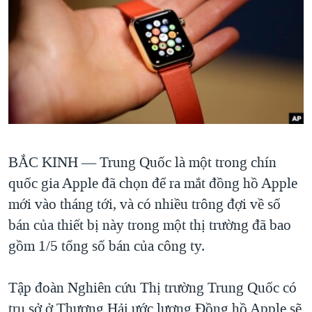
TẠI
VIDEO
"Tìm"
NGƯỜI VIỆT HẢI NGOẠI
HÀNH TRÌNH BẦU CỬ 2024
NGHE
ĐỜI SỐNG
MỘT NĂM CHIẾN TRANH TẠI DẢI GAZA
KINH TẾ
MẠNG XÃ HỘI
GIẢI MÃ VÀNH ĐAI & CON ĐƯỜNG
KHOA HỌC
NGÀY TỊ NẠN THẾ GIỚI
SỨC KHOẺ
TRỊNH VĨNH BÌNH - NGƯỜI HẠ 'BÊN THẮNG CUỘC'
Ngôn ngữ khác
VĂN HOÁ
GROUND ZERO – XƯA VÀ NAY
BẮC KINH —
Trung Quốc là một trong chín
THỂ THAO
CHI PHÍ CHIẾN TRANH AFGHANISTAN
quốc gia Apple đã chọn để ra mắt đồng hồ Apple
GIÁO DỤC
mới vào tháng tới, và có nhiều trông đợi về số
CÁC GIÁ TRỊ CỘNG HÒA Ở VIỆT NAM
bán của thiết bị này trong một thị trường đã bao
THƯỢNG ĐỈNH TRUMP-KIM TẠI VIỆT NAM
gồm 1/5 tổng số bán của công ty.
TRỊNH VĨNH BÌNH VS. CHÍNH PHỦ VIỆT NAM
NGƯ DÂN VIỆT VÀ LÀN SÓNG TRỘM HẢI SÂM
Tập đoàn Nghiên cứu Thị trường Trung Quốc có
BÊN KIA QUỐC LỘ: TIẾNG VỌNG TỪ NÔNG THÔN MỸ
trụ sở ở Thượng Hải ước lượng Đồng hồ Apple sẽ