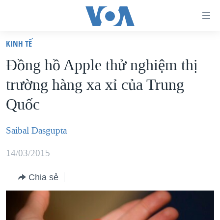
Đường
dẫn
KINH TẾ
truy
TRANG CHỦ
Đồng hồ Apple thử nghiệm thị
cập
VIỆT NAM
trường hàng xa xỉ của Trung
Tới
HOA KỲ
nội
Quốc
BIỂN ĐÔNG
dung
THẾ GIỚI
chính
Saibal Dasgupta
BLOG
Tới
14/03/2015
điều
DIỄN ĐÀN
hướng
MỤC
Chia sẻ
chính
CHUYÊN ĐỀ
TỰ DO BÁO CHÍ
Đi
HỌC TIẾNG ANH
VẠCH TRẦN TIN GIẢ
CHIẾN TRANH THƯƠNG MẠI CỦA MỸ: QUÁ KHỨ VÀ HIỆN
tới