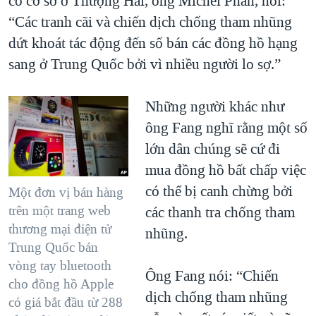
có cơ sở ở Thượng Hải, ông Michel Phan, nói:
“Các tranh cãi và chiến dịch chống tham nhũng
dứt khoát tác động đến số bán các đồng hồ hạng
sang ở Trung Quốc bởi vì nhiều người lo sợ.”
Những người khác như
ông Fang nghĩ rằng một số
lớn dân chúng sẽ cứ đi
mua đồng hồ bất chấp việc
có thể bị canh chừng bởi
Một đơn vị bán hàng
trên một trang web
các thanh tra chống tham
thương mại điện tử
nhũng.
Trung Quốc bán
vòng tay bluetooth
Ông Fang nói: “Chiến
cho đồng hồ Apple
dịch chống tham nhũng
có giá bắt đầu từ 288