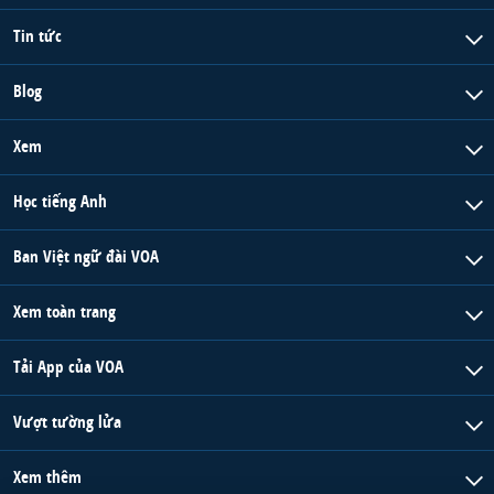
Tin tức
Blog
Xem
Học tiếng Anh
Ban Việt ngữ đài VOA
Xem toàn trang
Tải App của VOA
Vượt tường lửa
Xem thêm