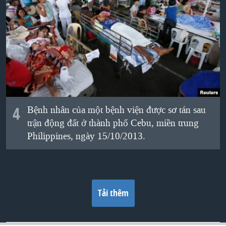
4
Bệnh nhân
c
ủa
m
ột bệnh viện được
sơ tán
sau
tr
ận động đất ở t
hành phố
Cebu
, miền trung
Philippines
,
ng
ày 15/10/2013.
Tải thêm