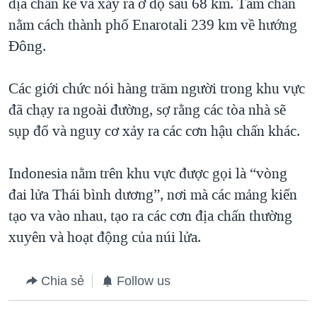
địa chấn kế và xảy ra ở độ sâu 68 km. Tâm chấn
QUAN HỆ VIỆT MỸ
nằm cách thành phố Enarotali 239 km về hướng
Đông.
Các giới chức nói hàng trăm người trong khu vực
đã chạy ra ngoài đường, sợ rằng các tòa nhà sẽ
sụp đổ và nguy cơ xảy ra các cơn hậu chấn khác.
Indonesia nằm trên khu vực được gọi là “vòng
đai lửa Thái bình dương”, nơi mà các mảng kiến
tạo va vào nhau, tạo ra các cơn địa chấn thường
xuyên và hoạt động của núi lửa.
Chia sẻ
Follow us