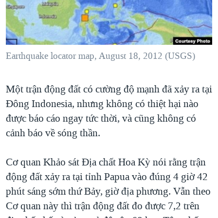
TẠI
VIDEO
"Tìm"
NGƯỜI VIỆT HẢI NGOẠI
HÀNH TRÌNH BẦU CỬ 2024
NGHE
ĐỜI SỐNG
MỘT NĂM CHIẾN TRANH TẠI DẢI GAZA
KINH TẾ
MẠNG XÃ HỘI
Earthquake locator map, August 18, 2012 (USGS)
GIẢI MÃ VÀNH ĐAI & CON ĐƯỜNG
KHOA HỌC
NGÀY TỊ NẠN THẾ GIỚI
SỨC KHOẺ
Một trận động đất có cường độ mạnh đã xảy ra tại
TRỊNH VĨNH BÌNH - NGƯỜI HẠ 'BÊN THẮNG CUỘC'
Ngôn ngữ khác
VĂN HOÁ
Đông Indonesia, nhưng không có thiệt hại nào
GROUND ZERO – XƯA VÀ NAY
THỂ THAO
được báo cáo ngay tức thời, và cũng không có
CHI PHÍ CHIẾN TRANH AFGHANISTAN
cảnh báo về sóng thần.
GIÁO DỤC
CÁC GIÁ TRỊ CỘNG HÒA Ở VIỆT NAM
Cơ quan Khảo sát Địa chất Hoa Kỳ nói rằng trận
THƯỢNG ĐỈNH TRUMP-KIM TẠI VIỆT NAM
động đất xảy ra tại tỉnh Papua vào đúng 4 giờ 42
TRỊNH VĨNH BÌNH VS. CHÍNH PHỦ VIỆT NAM
phút sáng sớm thứ Bảy, giờ địa phương. Vẫn theo
NGƯ DÂN VIỆT VÀ LÀN SÓNG TRỘM HẢI SÂM
Cơ quan này thì trận động đất đo được 7,2 trên
BÊN KIA QUỐC LỘ: TIẾNG VỌNG TỪ NÔNG THÔN MỸ