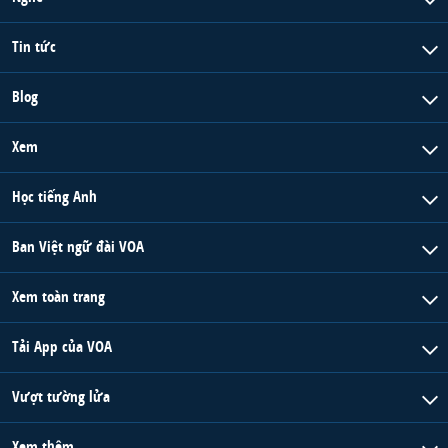
Tin tức
Blog
Xem
Học tiếng Anh
Ban Việt ngữ đài VOA
Xem toàn trang
Tải App của VOA
Vượt tường lửa
Xem thêm