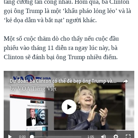
tăng cường tấn công nhau. Hôm qua, bà Clinton
gọi ông Trump là một ‘khẩu pháo lỏng lẻo’ và là
‘kẻ dọa dẫm và bắt nạt’ người khác.
Một số cuộc thăm dò cho thấy nếu cuộc đầu
phiếu vào tháng 11 diễn ra ngay lúc này, bà
Clinton sẽ đánh bại ông Trump nhiều điểm.
Dự đoán bà Clinton có thể đè bẹp ông Trump vào tháng 11 (VOA60)
by
VOA Tiếng Việt
No media source currently available
0:00
1:05