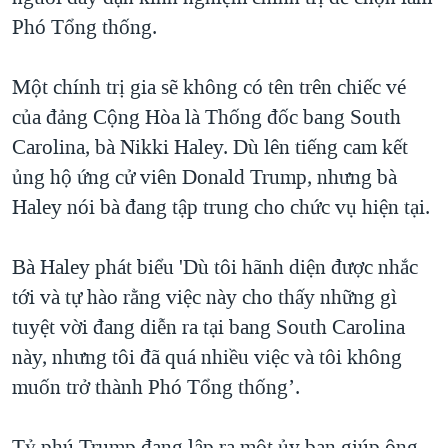
Phó Tổng thống.
QUAN HỆ VIỆT MỸ
Một chính trị gia sẽ không có tên trên chiếc vé
của đảng Cộng Hòa là Thống đốc bang South
Carolina, bà Nikki Haley. Dù lên tiếng cam kết
ủng hộ ứng cử viên Donald Trump, nhưng bà
Haley nói bà đang tập trung cho chức vụ hiện tại.
Bà Haley phát biểu 'Dù tôi hãnh diện được nhắc
tới và tự hào rằng việc này cho thấy những gì
tuyệt vời đang diễn ra tại bang South Carolina
này, nhưng tôi đã quá nhiều việc và tôi không
muốn trở thành Phó Tổng thống’.
Tỷ phú Trump đang lập ra một ủy ban giúp ông