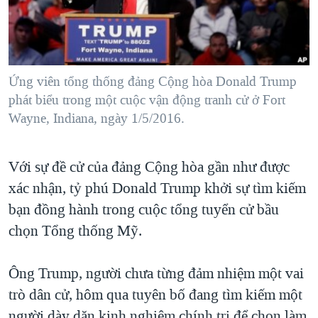
TẠI
VIDEO
"Tìm"
NGƯỜI VIỆT HẢI NGOẠI
HÀNH TRÌNH BẦU CỬ 2024
NGHE
ĐỜI SỐNG
MỘT NĂM CHIẾN TRANH TẠI DẢI GAZA
KINH TẾ
MẠNG XÃ HỘI
Ứng viên tổng thống đảng Cộng hòa Donald Trump
GIẢI MÃ VÀNH ĐAI & CON ĐƯỜNG
KHOA HỌC
phát biểu trong một cuộc vận động tranh cử ở Fort
NGÀY TỊ NẠN THẾ GIỚI
Wayne, Indiana, ngày 1/5/2016.
SỨC KHOẺ
TRỊNH VĨNH BÌNH - NGƯỜI HẠ 'BÊN THẮNG CUỘC'
Ngôn ngữ khác
VĂN HOÁ
GROUND ZERO – XƯA VÀ NAY
Với sự đề cử của đảng Cộng hòa gần như được
THỂ THAO
CHI PHÍ CHIẾN TRANH AFGHANISTAN
xác nhận, tỷ phú Donald Trump khởi sự tìm kiếm
GIÁO DỤC
bạn đồng hành trong cuộc tổng tuyển cử bầu
CÁC GIÁ TRỊ CỘNG HÒA Ở VIỆT NAM
chọn Tổng thống Mỹ.
THƯỢNG ĐỈNH TRUMP-KIM TẠI VIỆT NAM
TRỊNH VĨNH BÌNH VS. CHÍNH PHỦ VIỆT NAM
Ông Trump, người chưa từng đảm nhiệm một vai
NGƯ DÂN VIỆT VÀ LÀN SÓNG TRỘM HẢI SÂM
trò dân cử, hôm qua tuyên bố đang tìm kiếm một
BÊN KIA QUỐC LỘ: TIẾNG VỌNG TỪ NÔNG THÔN MỸ
người dày dặn kinh nghiệm chính trị để chọn làm