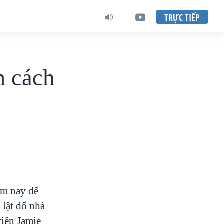
TRỰC TIẾP
m cách
ăm nay để
 lật đổ nhà
viên Jamie