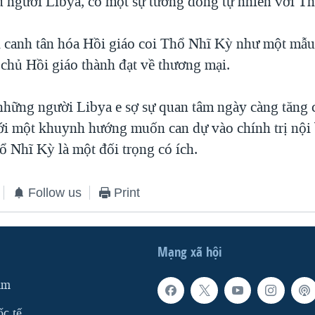
u người Libya, có một sự tương đồng tự nhiên với T
canh tân hóa Hồi giáo coi Thổ Nhĩ Kỳ như một mẫ
 chủ Hồi giáo thành đạt về thương mại.
những người Libya e sợ sự quan tâm ngày càng tăng 
i một khuynh hướng muốn can dự vào chính trị nội 
ổ Nhĩ Kỳ là một đối trọng có ích.
Follow us
Print
Mạng xã hội
am
ốc tế