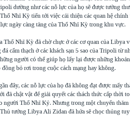
ripoli dường như các nỗ lực của họ sẽ được tưởng th
Thổ Nhĩ Kỳ tiến tới việc cải thiện các quan hệ chính t
 lực ngày càng tăng của Thổ Nhĩ Kỳ trong khu vực.
a Thổ Nhĩ Kỳ đã chờ chực ở các cơ quan của Libya và
 đá cẩm thạch ở các khách sạn 5 sao của Tripoli từ n
hững người có thể giúp họ lấy lại được những khoản
 đồng bỏ rơi trong cuộc cách mạng hay không.
gần đây, các nỗ lực của họ đã không đạt được mấy th
 đã chật vật để giải quyết các thách thức cấp thời to
 cho người Thổ Nhĩ Kỷ. Nhưng trong một chuyến thăm
Thủ tướng Libya Ali Zidan đã hứa sẽ chọc thủng tuy