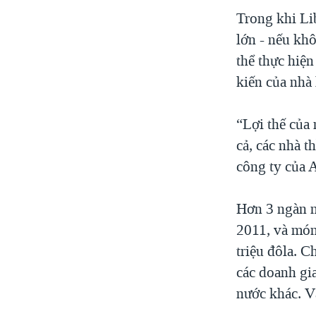
VIỆT NAM
Trong khi Lib
lớn - nếu kh
NGƯ DÂN VIỆT VÀ LÀN SÓNG
TRỘM HẢI SÂM
thể thực hiện
kiến của nhà
BÊN KIA QUỐC LỘ: TIẾNG VỌNG
TỪ NÔNG THÔN MỸ
QUAN HỆ VIỆT MỸ
“Lợi thế của
cả, các nhà t
công ty của 
Hơn 3 ngàn n
2011, và món
triệu đôla. 
các doanh gia
nước khác. V