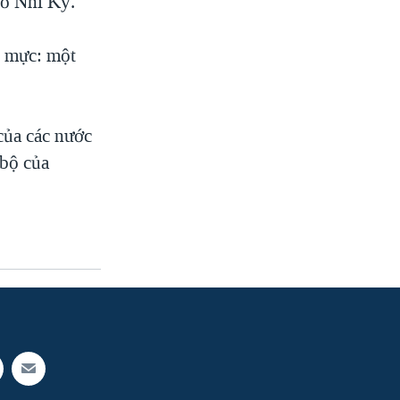
hổ Nhĩ Kỳ.
u mực: một
của các nước
bộ của