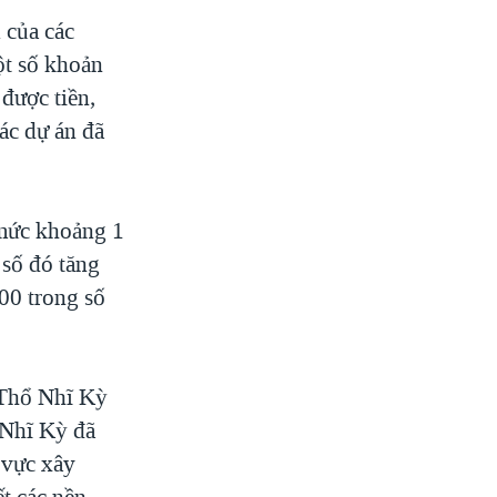
 của các
ột số khoản
được tiền,
ác dự án đã
mức khoảng 1
 số đó tăng
00 trong số
a Thổ Nhĩ Kỳ
 Nhĩ Kỳ đã
 vực xây
ết các nền