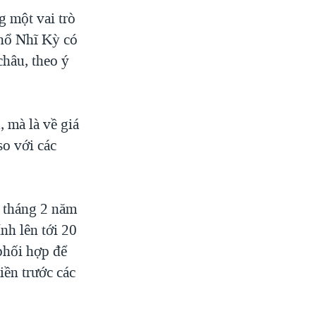
g một vai trò
Thổ Nhĩ Kỳ có
châu, theo ý
 mà là về giá
so với các
o tháng 2 năm
nh lên tới 20
phối hợp để
iền trước các