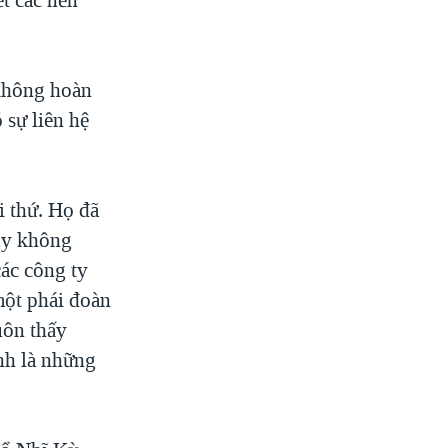
 không hoàn
 sự liên hệ
i thứ. Họ đã
tuy không
các công ty
một phái đoàn
uôn thấy
nh là những