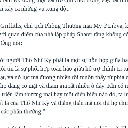
hi xảy ra những vụ xung đột.
Griffiths, chủ tịch Phòng Thương mại Mỹ ở Libya,
với quan điểm của nhà lập pháp Shater rằng không có
. Ông nói:
ới người Thổ Nhĩ Kỳ phải là một sự hỗn hợp giữa ha
tôi tin là sự phối hợp toàn hảo giữa hỗ trợ chính trị 
 ạt, và nỗ lực mà đương nhiên tôi muốn thấy từ phía 
họ đang có mặt và tham gia rất nhiều ở đây. Khi có 
 triển lãm thương mại hay một diễn biến nào đó, ta l
t là của Thổ Nhĩ Kỳ và thẳng thắn mà nói thì họ chí
i các phần thưởng.”