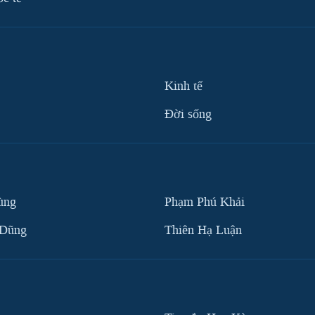
Kinh tế
Ðời sống
ùng
Phạm Phú Khải
 Dũng
Thiên Hạ Luận