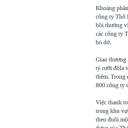
Khoảng phân 
công ty Thổ 
bồi thường vì
các công ty T
bỏ dở.
Giao thương 
tỷ rưỡi đôla
thêm. Trong 
800 công ty 
Việc thanh t
trong khu vự
theo đuổi mộ
dựng của Thổ 