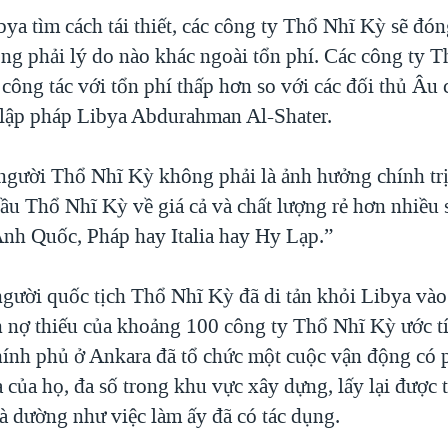
ya tìm cách tái thiết, các công ty Thổ Nhĩ Kỳ sẽ đón
ông phải lý do nào khác ngoài tổn phí. Các công ty 
 công tác với tổn phí thấp hơn so với các đối thủ Âu 
 lập pháp Libya Abdurahman Al-Shater.
 người Thổ Nhĩ Kỳ không phải là ảnh hưởng chính trị,
hầu Thổ Nhĩ Kỳ về giá cả và chất lượng rẻ hơn nhiều 
Anh Quốc, Pháp hay Italia hay Hy Lạp.”
gười quốc tịch Thổ Nhĩ Kỳ đã di tản khỏi Libya và
 nợ thiếu của khoảng 100 công ty Thổ Nhĩ Kỳ ước tí
Chính phủ ở Ankara đã tổ chức một cuộc vận động có 
 của họ, đa số trong khu vực xây dựng, lấy lại được t
à dường như việc làm ấy đã có tác dụng.