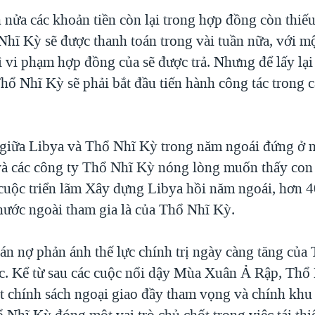
nửa các khoản tiền còn lại trong hợp đồng còn thiếu
Nhĩ Kỳ sẽ được thanh toán trong vài tuần nữa, với m
 vi phạm hợp đồng của sẽ được trả. Nhưng để lấy lại 
hổ Nhĩ Kỳ sẽ phải bắt đầu tiến hành công tác trong c
giữa Libya và Thổ Nhĩ Kỳ trong năm ngoái đứng ở 
 và các công ty Thổ Nhĩ Kỳ nóng lòng muốn thấy con
cuộc triển lãm Xây dựng Libya hồi năm ngoái, hơn 4
nước ngoài tham gia là của Thổ Nhĩ Kỳ.
oán nợ phản ánh thế lực chính trị ngày càng tăng củ
c. Kể từ sau các cuộc nổi dậy Mùa Xuân Ả Rập, Thổ
t chính sách ngoại giao đầy tham vọng và chính khu
Nhĩ Kỳ đóng một vai trò chủ chốt trong việc tái thi