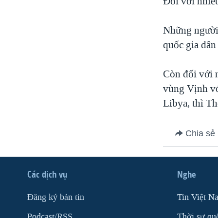
Ðối với nhiề
Những người 
quốc gia dân
Còn đối với 
vùng Vịnh vớ
Libya, thì Th
Chia sẻ
Các dịch vụ
Nghe
Ðăng ký bản tin
Tin Việt N
Podcast/RSS
Thời sự qu