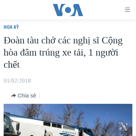
Đường
dẫn
HOA KỲ
truy
TRANG CHỦ
Đoàn tàu chở các nghị sĩ Cộng
cập
VIỆT NAM
hòa đâm trúng xe tải, 1 người
Tới
HOA KỲ
nội
chết
BIỂN ĐÔNG
dung
THẾ GIỚI
chính
01/02/2018
BLOG
Tới
Chia sẻ
điều
DIỄN ĐÀN
hướng
MỤC
chính
CHUYÊN ĐỀ
TỰ DO BÁO CHÍ
Đi
HỌC TIẾNG ANH
VẠCH TRẦN TIN GIẢ
CHIẾN TRANH THƯƠNG MẠI CỦA MỸ: QUÁ KHỨ VÀ HIỆN
tới