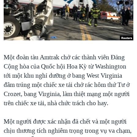
TẠI
VIDEO
"Tìm"
NGƯỜI VIỆT HẢI NGOẠI
HÀNH TRÌNH BẦU CỬ 2024
NGHE
ĐỜI SỐNG
MỘT NĂM CHIẾN TRANH TẠI DẢI GAZA
KINH TẾ
MẠNG XÃ HỘI
GIẢI MÃ VÀNH ĐAI & CON ĐƯỜNG
KHOA HỌC
NGÀY TỊ NẠN THẾ GIỚI
SỨC KHOẺ
Một đoàn tàu Amtrak chở các thành viên Đảng
TRỊNH VĨNH BÌNH - NGƯỜI HẠ 'BÊN THẮNG CUỘC'
Ngôn ngữ khác
VĂN HOÁ
Cộng hòa của Quốc hội Hoa Kỳ từ Washington
GROUND ZERO – XƯA VÀ NAY
THỂ THAO
tới một khu nghỉ dưỡng ở bang West Virginia
CHI PHÍ CHIẾN TRANH AFGHANISTAN
đâm trúng một chiếc xe tải chở rác hôm thứ Tư ở
GIÁO DỤC
CÁC GIÁ TRỊ CỘNG HÒA Ở VIỆT NAM
Crozet, bang Virginia, làm thiệt mạng một người
THƯỢNG ĐỈNH TRUMP-KIM TẠI VIỆT NAM
trên chiếc xe tải, nhà chức trách cho hay.
TRỊNH VĨNH BÌNH VS. CHÍNH PHỦ VIỆT NAM
Một người được xác nhận đã chết và một người
NGƯ DÂN VIỆT VÀ LÀN SÓNG TRỘM HẢI SÂM
chịu thương tích nghiêm trọng trong vụ va chạm,
BÊN KIA QUỐC LỘ: TIẾNG VỌNG TỪ NÔNG THÔN MỸ