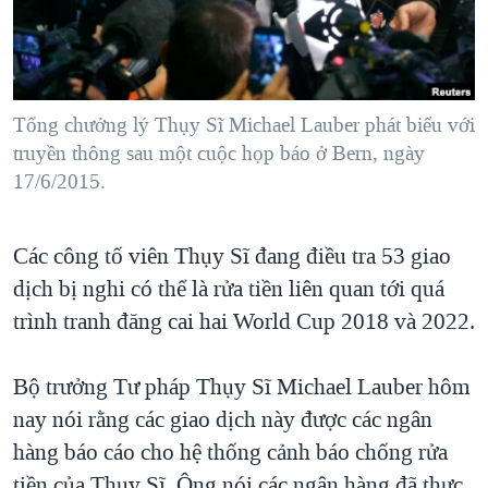
TẠI
VIDEO
"Tìm"
NGƯỜI VIỆT HẢI NGOẠI
HÀNH TRÌNH BẦU CỬ 2024
NGHE
ĐỜI SỐNG
MỘT NĂM CHIẾN TRANH TẠI DẢI GAZA
KINH TẾ
MẠNG XÃ HỘI
Tổng chưởng lý Thụy Sĩ Michael Lauber phát biểu với
GIẢI MÃ VÀNH ĐAI & CON ĐƯỜNG
KHOA HỌC
truyền thông sau một cuộc họp báo ở Bern, ngày
NGÀY TỊ NẠN THẾ GIỚI
17/6/2015.
SỨC KHOẺ
TRỊNH VĨNH BÌNH - NGƯỜI HẠ 'BÊN THẮNG CUỘC'
Ngôn ngữ khác
VĂN HOÁ
GROUND ZERO – XƯA VÀ NAY
Các công tố viên Thụy Sĩ đang điều tra 53 giao
THỂ THAO
CHI PHÍ CHIẾN TRANH AFGHANISTAN
dịch bị nghi có thể là rửa tiền liên quan tới quá
GIÁO DỤC
trình tranh đăng cai hai World Cup 2018 và 2022.
CÁC GIÁ TRỊ CỘNG HÒA Ở VIỆT NAM
THƯỢNG ĐỈNH TRUMP-KIM TẠI VIỆT NAM
Bộ trưởng Tư pháp Thụy Sĩ Michael Lauber hôm
TRỊNH VĨNH BÌNH VS. CHÍNH PHỦ VIỆT NAM
nay nói rằng các giao dịch này được các ngân
NGƯ DÂN VIỆT VÀ LÀN SÓNG TRỘM HẢI SÂM
hàng báo cáo cho hệ thống cảnh báo chống rửa
BÊN KIA QUỐC LỘ: TIẾNG VỌNG TỪ NÔNG THÔN MỸ
tiền của Thụy Sĩ. Ông nói các ngân hàng đã thực