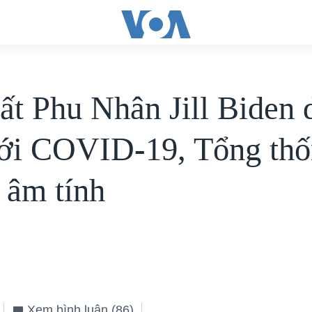
ất Phu Nhân Jill Biden
với COVID-19, Tổng th
 âm tính
Xem bình luận
(86)