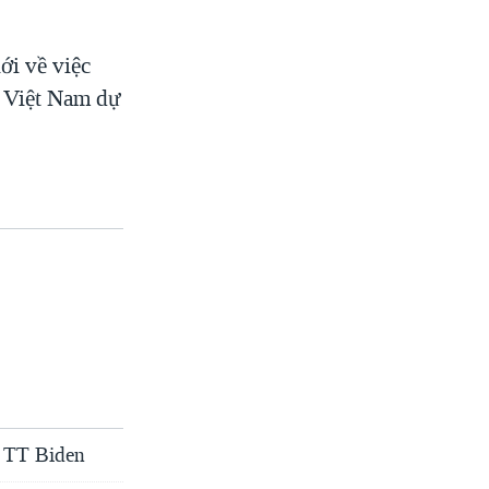
ới về việc
u Việt Nam dự
a TT Biden