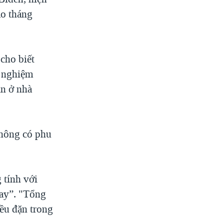
ào tháng
 cho biết
t nghiệm
ẫn ở nhà
không có phu
 tính với
nay”. "Tổng
ều đặn trong