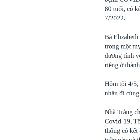
80 tuổi, có 
7/2022.
Bà Elizabeth 
trong một tu
dương tính v
riêng ở thàn
Hôm tối 4/5,
nhân đi cùng
Nhà Trắng ch
Covid-19, Tổ
thống có kết
tuần này và t