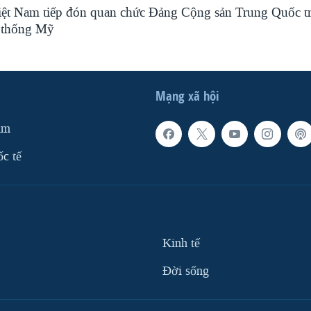
iệt Nam tiếp đón quan chức Đảng Cộng sản Trung Quốc t
 thống Mỹ
Mạng xã hội
am
ốc tế
Kinh tế
Ðời sống