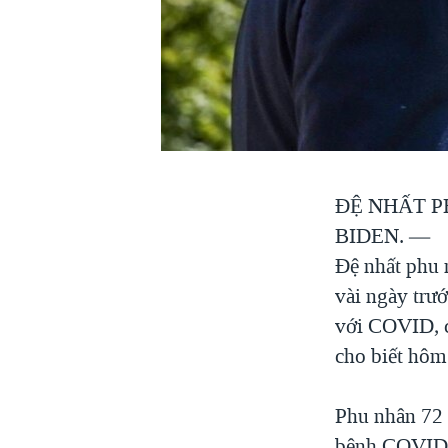
VIỆT NAM
NGƯ DÂN VIỆT VÀ LÀN SÓNG
TRỘM HẢI SÂM
BÊN KIA QUỐC LỘ: TIẾNG VỌNG
TỪ NÔNG THÔN MỸ
QUAN HỆ VIỆT MỸ
ĐỆ NHẤT P
BIDEN. —
Đệ nhất phu 
vài ngày trư
với COVID, c
cho biết hôm
Phu nhân 72 
bệnh COVID l