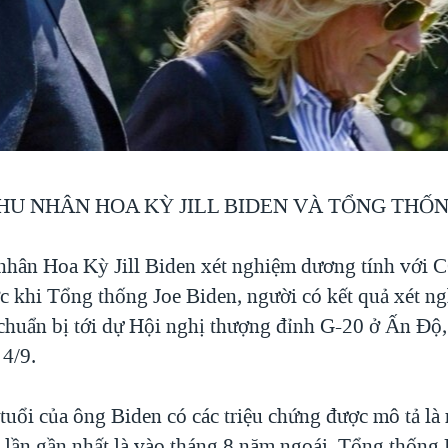
HU NHÂN HOA KỲ JILL BIDEN VÀ TỔNG THỐN
nhân Hoa Kỳ Jill Biden xét nghiệm dương tính với
ớc khi Tổng thống Joe Biden, người có kết quả xét n
huẩn bị tới dự Hội nghị thượng đỉnh G-20 ở Ấn Độ
 4/9.
tuổi của ông Biden có các triệu chứng được mô tả là
ần gần nhất là vào tháng 8 năm ngoái. Tổng thống 