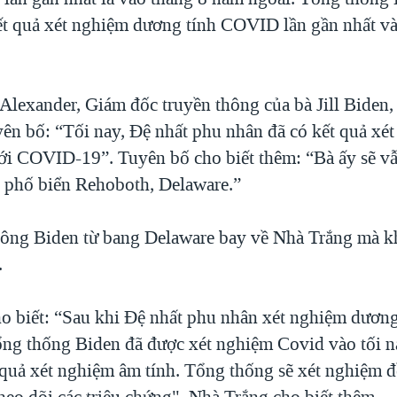
kết quả xét nghiệm dương tính COVID lần gần nhất v
Alexander, Giám đốc truyền thông của bà Jill Biden,
yên bố: “Tối nay, Đệ nhất phu nhân đã có kết quả xé
ới COVID-19”. Tuyên bố cho biết thêm: “Bà ấy sẽ v
h phố biển Rehoboth, Delaware.”
 ông Biden từ bang Delaware bay về Nhà Trắng mà 
.
o biết: “Sau khi Đệ nhất phu nhân xét nghiệm dương
ng thống Biden đã được xét nghiệm Covid vào tối 
 quả xét nghiệm âm tính. Tổng thống sẽ xét nghiệm đ
heo dõi các triệu chứng", Nhà Trắng cho biết thêm.