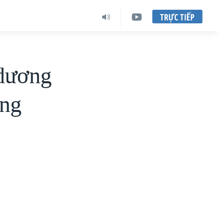
TRỰC TIẾP
 dương
ống