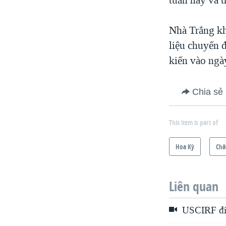
Nhà Trắng khô
liệu chuyến 
kiến vào ngà
Chia sẻ
This item is part of
Hoa Kỳ
Châ
Liên quan
USCIRF điều