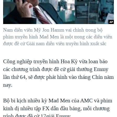
TẠI
VIDEO
"Tìm"
NGƯỜI VIỆT HẢI NGOẠI
HÀNH TRÌNH BẦU CỬ 2024
NGHE
ĐỜI SỐNG
MỘT NĂM CHIẾN TRANH TẠI DẢI GAZA
KINH TẾ
MẠNG XÃ HỘI
Nam diễn viên Mỹ Jon Hamm vai chính trong bộ
GIẢI MÃ VÀNH ĐAI & CON ĐƯỜNG
KHOA HỌC
phim truyền hình Mad Men là một trong các diễn viên
NGÀY TỊ NẠN THẾ GIỚI
được đề cử Giải nam diễn viên truyền hình xuất sắc
SỨC KHOẺ
TRỊNH VĨNH BÌNH - NGƯỜI HẠ 'BÊN THẮNG CUỘC'
Ngôn ngữ khác
VĂN HOÁ
GROUND ZERO – XƯA VÀ NAY
Công nghiệp truyền hình Hoa Kỳ vừa loan báo
THỂ THAO
CHI PHÍ CHIẾN TRANH AFGHANISTAN
các chương trình được đề cử giải thưởng Emmy
GIÁO DỤC
lần thứ 64, sẽ được phát hình vào tháng Chín năm
CÁC GIÁ TRỊ CỘNG HÒA Ở VIỆT NAM
nay.
THƯỢNG ĐỈNH TRUMP-KIM TẠI VIỆT NAM
TRỊNH VĨNH BÌNH VS. CHÍNH PHỦ VIỆT NAM
Bộ bi kịch nhiều kỳ Mad Men của AMC và phim
NGƯ DÂN VIỆT VÀ LÀN SÓNG TRỘM HẢI SÂM
kinh dị nhiều tập FX dẫn đầu bảng, mỗi chương
BÊN KIA QUỐC LỘ: TIẾNG VỌNG TỪ NÔNG THÔN MỸ
trình được đề cử 17giải Emmy.